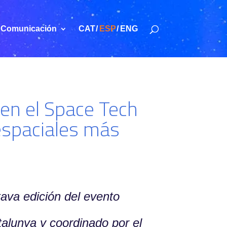
Comunicación
CAT
ESP
ENG
 en el Space Tech
 espaciales más
ava edición del evento
talunya y coordinado por el