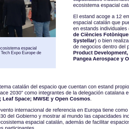
ecosistema espacial cat
El estand acoge a 12 e
espacial catalán que pu
en estands individuales 
de Ciències Fotòniques
Systellar
) o bien reali
de negocios dentro del p
ecosistema espacial
Product Development,
ce Tech Expo Europe de
Pangea Aerospace y O
tema catalán del espacio que cuentan con estand propi
pace 2030” como integrantes de la delegación catalana en
a; Leaf Space; MWSE y Open Cosmos
.
evento internacional de referencia en Europa tiene como
30 del Gobierno y mostrar al mundo las capacidades ind
ecosistema espacial catalán, además de facilitar espaci
s participantes.