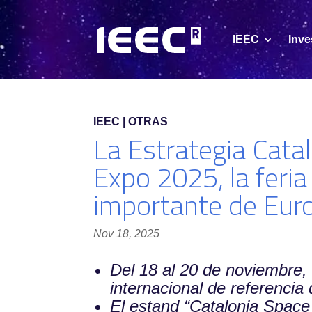
IEEC
Inve
IEEC | OTRAS
La Estrategia Cata
Expo 2025, la feria
importante de Eur
Nov 18, 2025
Del 18 al 20 de noviembre,
internacional de referencia 
El estand “Catalonia Space 