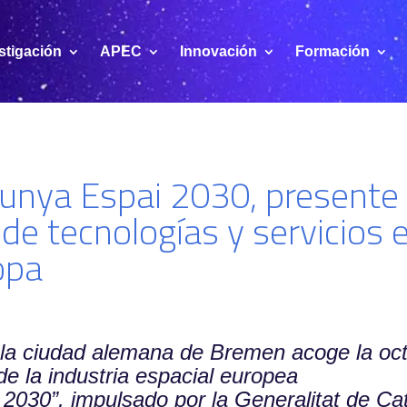
stigación
APEC
Innovación
Formación
lunya Espai 2030, presente
 de tecnologías y servicios
opa
 la ciudad alemana de Bremen acoge la oct
de la industria espacial europea
2030”, impulsado por la Generalitat de Ca