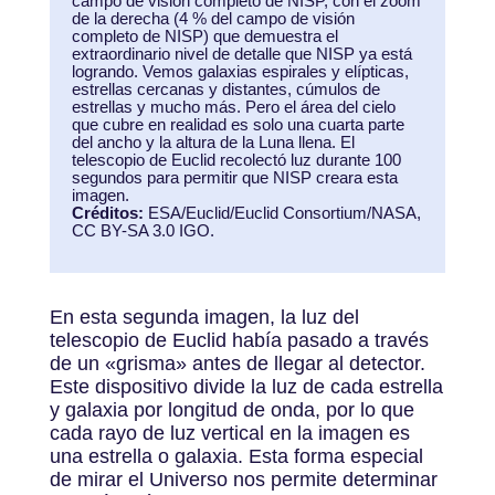
campo de visión completo de NISP, con el zoom
de la derecha (4 % del campo de visión
completo de NISP) que demuestra el
extraordinario nivel de detalle que NISP ya está
logrando. Vemos galaxias espirales y elípticas,
estrellas cercanas y distantes, cúmulos de
estrellas y mucho más. Pero el área del cielo
que cubre en realidad es solo una cuarta parte
del ancho y la altura de la Luna llena. El
telescopio de Euclid recolectó luz durante 100
segundos para permitir que NISP creara esta
imagen.
Créditos:
ESA/Euclid/Euclid Consortium/NASA,
CC BY-SA 3.0 IGO.
En esta segunda imagen, la luz del
telescopio de Euclid había pasado a través
de un «grisma» antes de llegar al detector.
Este dispositivo divide la luz de cada estrella
y galaxia por longitud de onda, por lo que
cada rayo de luz vertical en la imagen es
una estrella o galaxia. Esta forma especial
de mirar el Universo nos permite determinar