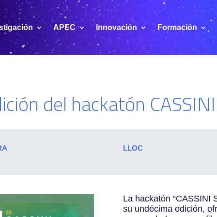
stigación
APEC
Innovación
Formación
ición del hackatón CASSINI
RA
LLOC
La hackatón “CASSINI S
su undécima edición, ofr