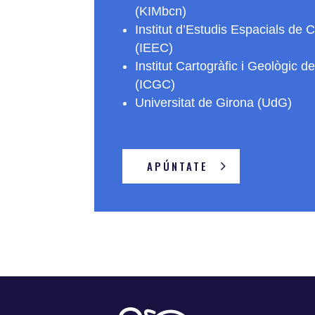
(KIMbcn)
Institut d’Estudis Espacials de 
(IEEC)
Institut Cartogràfic i Geològic 
(ICGC)
Universitat de Girona (UdG)
APÚNTATE