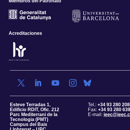
Miembros del Patronato
Acreditaciones
Esteve Terradas 1,
Tel.:
+34 93 280 208
Edificio RDIT, Ofic. 212
Fax:
+34 93 280 63
Parc Mediterrani de la
E-mail:
ieec@ieec.c
Tecnologia (PMT)
Campus del Baix
Llobregat – UPC