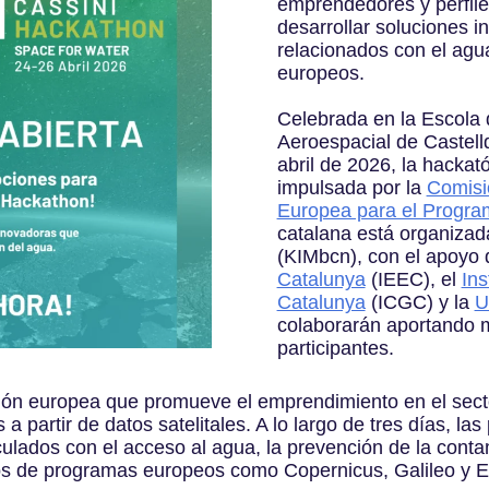
emprendedores y perfile
desarrollar soluciones i
relacionados con el agua
europeos.
Celebrada en la Escola 
Aeroespacial de Castelld
abril de 2026, la hackat
impulsada por la
Comisi
Europea para el Progra
catalana está organiza
(KIMbcn), con el apoyo 
Catalunya
(IEEC), el
Ins
Catalunya
(ICGC) y la
U
colaborarán aportando m
participantes.
ón europea que promueve el emprendimiento en el secto
a partir de datos satelitales. A lo largo de tres días, la
culados con el acceso al agua, la prevención de la cont
atos de programas europeos como Copernicus, Galileo y