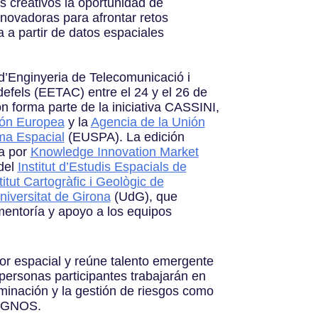
s creativos la oportunidad de
nnovadoras para afrontar retos
 a partir de datos espaciales
d’Enginyeria de Telecomunicació i
efels (EETAC) entre el 24 y el 26 de
ón forma parte de la iniciativa CASSINI,
ón Europea
y la
Agencia de la Unión
ma Espacial
(EUSPA). La edición
da por
Knowledge Innovation Market
del
Institut d’Estudis Espacials de
titut Cartogràfic i Geològic de
niversitat de Girona
(UdG), que
entoría y apoyo a los equipos
r espacial y reúne talento emergente
s personas participantes trabajarán en
aminación y la gestión de riesgos como
 EGNOS.