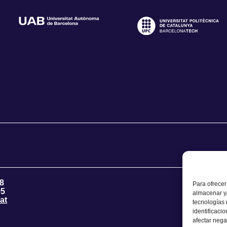
8
Para ofrecer
95
almacenar y/
at
tecnologías
identificaci
afectar nega