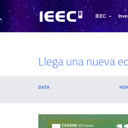
IEEC
Inve
Llega una nueva ed
DATA
HO