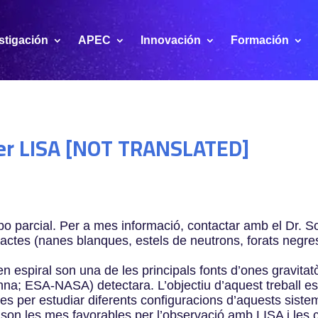
stigación
APEC
Innovación
Formación
per LISA [NOT TRANSLATED]
empo parcial. Per a mes informació, contactar amb el Dr. 
ctes (nanes blanques, estels de neutrons, forats negres 
en espiral son una de les principals fonts d’ones gravitat
na; ESA-NASA) detectara. L’objectiu d’aquest treball es 
es per estudiar diferents configuracions d’aquests sist
s son les mes favorables per l’observació amb LISA i les 