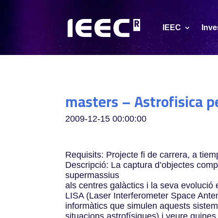
IEEC
Inve
masters – Astrofisica 
2009-12-15 00:00:00
Requisits: Projecte fi de carrera, a ti
Descripció: La captura d’objectes compa
supermassius
als centres galàctics i la seva evolució 
LISA (Laser Interferometer Space Anten
informàtics que simulen aquests sistem
situacions astrofí­siques) i veure quine