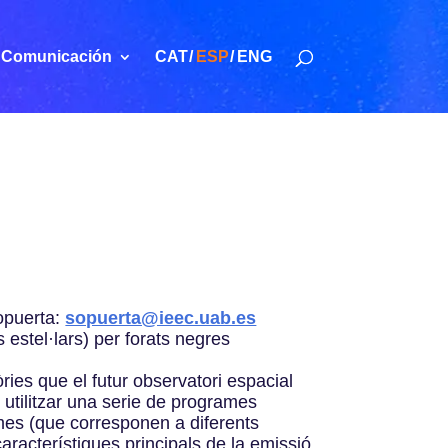
Comunicación
CAT
ESP
ENG
Sopuerta:
sopuerta@ieec.uab.es
estel·lars) per forats negres
òries que el futur observatori espacial
utilitzar una serie de programes
emes (que corresponen a diferents
característiques principals de la emissió