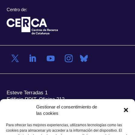
Centro de:
Esteve Terradas 1
Edificio RDIT, Oficina 212
Gestionar el consentimiento de
Parc Mediterrani de la Tecnologia (PMT) Campus
las cookies
del Baix Llobregat – UPC
08860 Castelldefels (Barcelona)
Para ofrecer las mejores experiencias, utilizamos tecnologías como las
cookies para almacenar y/o acceder a la información del dispositivo. El
Tel.:
+34 93 280 2088