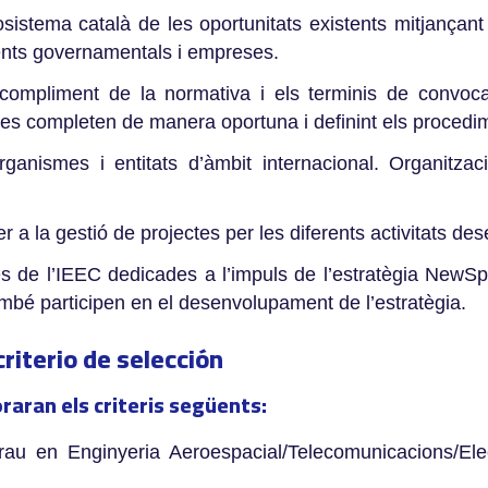
osistema català de les oportunitats existents mitjançan
ents governamentals i empreses.
 compliment de la normativa i els terminis de convoca
es es completen de manera oportuna i definint els procedi
ganismes i entitats d’àmbit internacional. Organitzac
 a la gestió de projectes per les diferents activitats d
nes de l’IEEC dedicades a l’impuls de l’estratègia NewSp
mbé participen en el desenvolupament de l’estratègia.
criterio de selección
oraran els criteris següents:
rau en Enginyeria Aeroespacial/Telecomunicacions/Elect