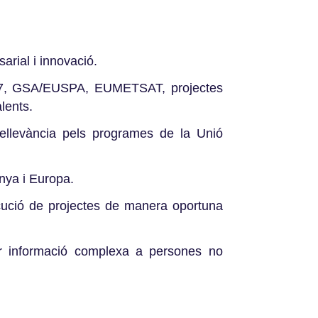
arial i innovació.
 FP7, GSA/EUSPA, EUMETSAT, projectes
lents.
ellevància pels programes de la Unió
unya i Europa.
xecució de projectes de manera oportuna
car informació complexa a persones no