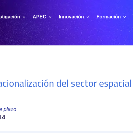
stigación
APEC
Innovación
Formación
acionalización del sector espacial
e plazo
14