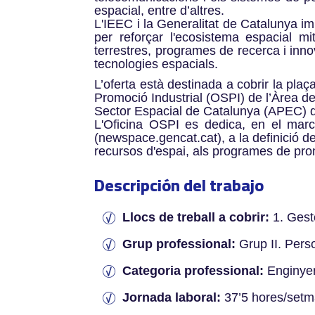
espacial, entre d’altres.
L'IEEC i la Generalitat de Catalunya i
per reforçar l'ecosistema espacial mi
terrestres, programes de recerca i innov
tecnologies espacials.
L’oferta està destinada a cobrir la plaç
Promoció Industrial (OSPI) de l’Àrea d
Sector Espacial de Catalunya (APEC) d
L'Oficina OSPI es dedica, en el marc
(newspace.gencat.cat), a la definició d
recursos d'espai, als programes de prom
Descripción del trabajo
Llocs de treball a cobrir:
1. Gesto
Grup professional:
Grup II. Pers
Categoria professional:
Enginyer
Jornada laboral:
37’5 hores/set