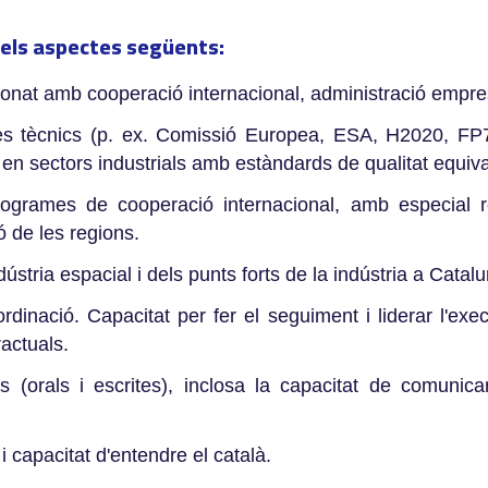
 els aspectes següents:
onat amb cooperació internacional, administració empres
ctes tècnics (p. ex. Comissió Europea, ESA, H2020,
o en sectors industrials amb estàndards de qualitat equiva
ogrames de cooperació internacional, amb especial r
ó de les regions.
stria espacial i dels punts forts de la indústria a Catal
ordinació. Capacitat per fer el seguiment i liderar l'e
actuals.
es (orals i escrites), inclosa la capacitat de comuni
 i capacitat d'entendre el català.