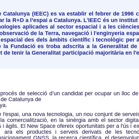
de Catalunya (IEEC) es va establir el febrer de 199
 la R+D a l’espai a Catalunya. L'IEEC és un institut
logies aplicades al sector espacial i a les ciències 
observació de la Terra, navegació i l'enginyeria esp
 espacial des dels àmbits científic i tecnològic per 
e la Fundació es troba adscrita a la Generalitat de
t de tenir la Generalitat participació majoritària en l'e
 procés de selecció d’un candidat per ocupar un lloc de
l de Catalunya de
nya.
l'espai, una nova tecnologia, un nou conjunt de servei
a comercialització, en la sinèrgia amb el sector digita
 àgils. El New Space ofereix oportunitats per a l'ús i e
m ara els productes i serveis derivats de les tecno
sicionament GNSS, la recerca científica, el desenvolupa