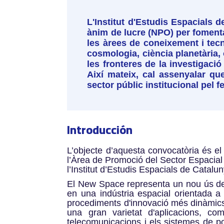
L'Institut d'Estudis Espacials 
ànim de lucre (NPO) per fomentar
les àrees de coneixement i tecno
cosmologia, ciència planetària, 
les fronteres de la investigació
Així mateix, cal assenyalar qu
sector públic institucional pel fe
Introducción
L’objecte d’aquesta convocatòria és el
l’Àrea de Promoció del Sector Espacia
l’Institut d’Estudis Espacials de Catalu
El New Space representa un nou ús de 
en una indústria espacial orientada a l
procediments d'innovació més dinàmics i
una gran varietat d'aplicacions, co
telecomunicacions i els sistemes de po