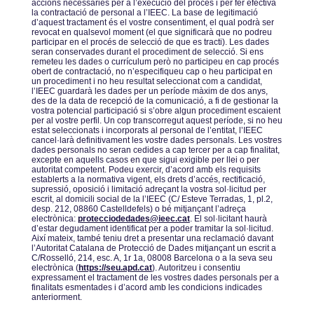
accions necessàries per a lʼexecució del procés i per fer efectiva
la contractació de personal a lʼIEEC. La base de legitimació
dʼaquest tractament és el vostre consentiment, el qual podrà ser
revocat en qualsevol moment (el que significarà que no podreu
participar en el procés de selecció de que es tracti). Les dades
seran conservades durant el procediment de selecció. Si ens
remeteu les dades o currículum però no participeu en cap procés
obert de contractació, no nʼespecifiqueu cap o heu participat en
un procediment i no heu resultat seleccionat com a candidat,
lʼIEEC guardarà les dades per un període màxim de dos anys,
des de la data de recepció de la comunicació, a fi de gestionar la
vostra potencial participació si sʼobre algun procediment escaient
per al vostre perfil. Un cop transcorregut aquest període, si no heu
estat seleccionats i incorporats al personal de lʼentitat, lʼIEEC
cancel·larà definitivament les vostre dades personals. Les vostres
dades personals no seran cedides a cap tercer per a cap finalitat,
excepte en aquells casos en que sigui exigible per llei o per
autoritat competent. Podeu exercir, dʼacord amb els requisits
establerts a la normativa vigent, els drets dʼaccés, rectificació,
supressió, oposició i limitació adreçant la vostra sol·licitud per
escrit, al domicili social de la lʼIEEC (C/ Esteve Terradas, 1, pl.2,
desp. 212, 08860 Castelldefels) o bé mitjançant lʼadreça
electrònica:
protecciodedades@ieec.cat
. El sol·licitant haurà
dʼestar degudament identificat per a poder tramitar la sol·licitud.
Així mateix, també teniu dret a presentar una reclamació davant
lʼAutoritat Catalana de Protecció de Dades mitjançant un escrit a
C/Rosselló, 214, esc. A, 1r 1a, 08008 Barcelona o a la seva seu
electrònica (
https://seu.apd.cat
). Autoritzeu i consentiu
expressament el tractament de les vostres dades personals per a
finalitats esmentades i dʼacord amb les condicions indicades
anteriorment.