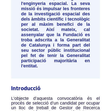
l'enginyeria espacial. La seva
missió és impulsar les fronteres
de la investigació espacial des
dels àmbits científic i tecnològic
per al màxim benefici de la
societat. Així mateix, cal
assenyalar que la Fundació es
troba adscrita a la Generalitat
de Catalunya i forma part del
seu sector públic institucional
pel fet de tenir la Generalitat
participació majoritària en
l'entitat.
Introducció
L’objecte d’aquesta convocatòria és el
procés de selecció d’un candidat per ocupar
un lloc de treball de Gestor de Recerca