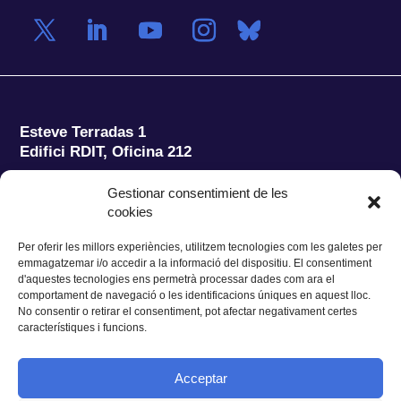
Esteve Terradas 1
Edifici RDIT, Oficina 212
Parc Mediterrani de la Tecnologia (PMT)
Campus
Gestionar consentimient de les
del Baix Llobregat – UPC
cookies
08860 Castelldefels (Barcelona)
Per oferir les millors experiències, utilitzem tecnologies com les galetes per
Tel.:
+34 93 280 2088
emmagatzemar i/o accedir a la informació del dispositiu. El consentiment
Fax:
+34 93 280 6395
d'aquestes tecnologies ens permetrà processar dades com ara el
E-mail:
ieec@ieec.cat
comportament de navegació o les identificacions úniques en aquest lloc.
No consentir o retirar el consentiment, pot afectar negativament certes
característiques i funcions.
CONTACTE
Acceptar