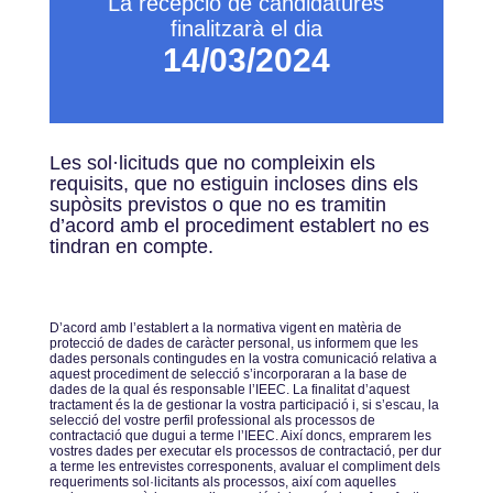
La recepció de candidatures
finalitzarà el dia
14/03/2024
Les sol·licituds que no compleixin els
requisits, que no estiguin incloses dins els
supòsits previstos o que no es tramitin
d’acord amb el procediment establert no es
tindran en compte.
Dʼacord amb lʼestablert a la normativa vigent en matèria de
protecció de dades de caràcter personal, us informem que les
dades personals contingudes en la vostra comunicació relativa a
aquest procediment de selecció sʼincorporaran a la base de
dades de la qual és responsable lʼIEEC. La finalitat dʼaquest
tractament és la de gestionar la vostra participació i, si sʼescau, la
selecció del vostre perfil professional als processos de
contractació que dugui a terme lʼIEEC. Així doncs, emprarem les
vostres dades per executar els processos de contractació, per dur
a terme les entrevistes corresponents, avaluar el compliment dels
requeriments sol·licitants als processos, així com aquelles