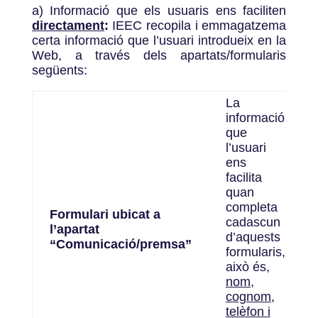
a) Informació que els usuaris ens faciliten
directament
:
IEEC recopila i emmagatzema
certa informació que l’usuari introdueix en la
Web, a través dels apartats/formularis
següents:
La
informació
que
l’usuari
ens
facilita
quan
completa
Formulari ubicat a
cadascun
l’apartat
d’aquests
“Comunicació/premsa”
formularis,
això és,
nom,
cognom,
telèfon i