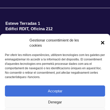
Esteve Terradas 1
Edifici RDIT, Oficina 212
Parc Mediterrani de la Tecnologia (PMT)
Campus
Gestionar consentimient de les
del Baix Llobregat – UPC
cookies
08860 Castelldefels (Barcelona)
Per oferir les millors experiències, utilitzem tecnologies com les galetes per
Tel.:
+34 93 280 2088
emmagatzemar i/o accedir a la informació del dispositiu. El consentiment
Fax:
+34 93 280 6395
d'aquestes tecnologies ens permetrà processar dades com ara el
E-mail:
ieec@ieec.cat
comportament de navegació o les identificacions úniques en aquest lloc.
No consentir o retirar el consentiment, pot afectar negativament certes
característiques i funcions.
CONTACTE
Acceptar
Denegar