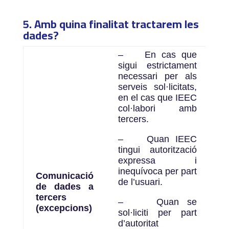
5. Amb quina finalitat tractarem les
dades?
–
En cas que
sigui estrictament
necessari per als
serveis sol·licitats,
en el cas que IEEC
col·labori amb
tercers.
–
Quan IEEC
tingui autorització
expressa i
inequívoca per part
Comunicació
de l’usuari.
de dades a
tercers
–
Quan se
(excepcions)
sol·liciti per part
d’autoritat