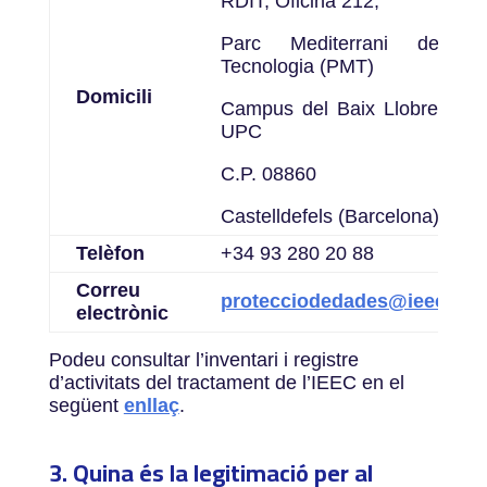
RDIT, Oficina 212,
Parc Mediterrani de la
Tecnologia (PMT)
Domicili
Campus del Baix Llobregat –
UPC
C.P. 08860
Castelldefels (Barcelona)
Telèfon
+34 93 280 20 88
Correu
protecciodedades@ieec.cat
electrònic
Podeu consultar l’inventari i registre
d’activitats del tractament de l’IEEC en el
següent
enllaç
.
3. Quina és la legitimació per al