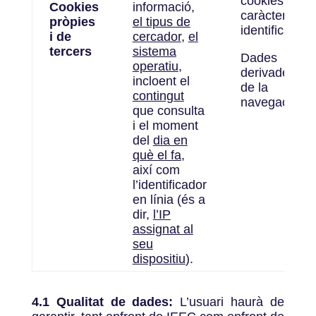
cookies de
Cookies
informació,
caràcter
pròpies
el tipus de
identificatiu.
i de
cercador
,
el
tercers
sistema
Dades
operatiu
,
derivades
incloent el
de la
contingut
navegació
.
que consulta
i el moment
del
dia en
què el fa
,
així com
l’identificador
en línia (és a
dir,
l’IP
assignat al
seu
dispositiu
).
4.1 Qualitat de dades:
L’usuari haurà de