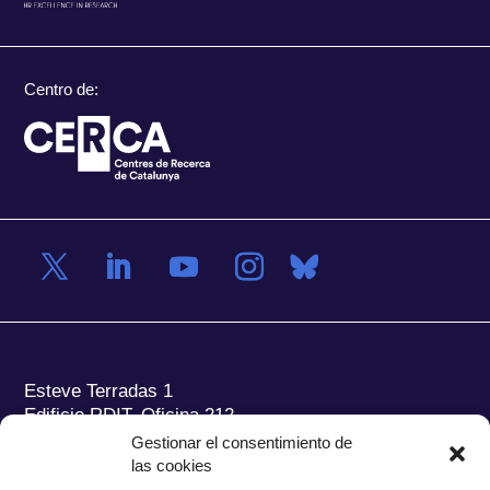
Centro de:
Esteve Terradas 1
Edificio RDIT, Oficina 212
Gestionar el consentimiento de
Parc Mediterrani de la Tecnologia (PMT) Campus
las cookies
del Baix Llobregat – UPC