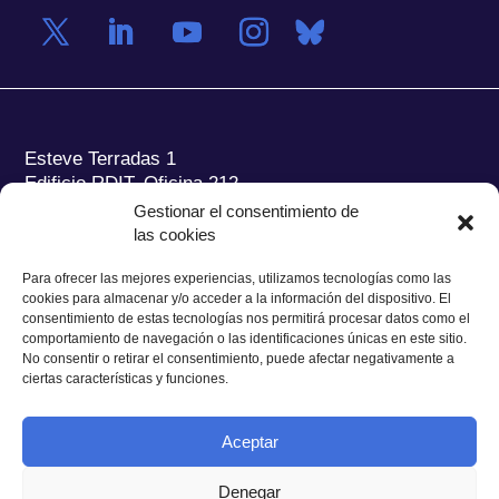
Esteve Terradas 1
Edificio RDIT, Oficina 212
Gestionar el consentimiento de
Parc Mediterrani de la Tecnologia (PMT) Campus
las cookies
del Baix Llobregat – UPC
08860 Castelldefels (Barcelona)
Para ofrecer las mejores experiencias, utilizamos tecnologías como las
cookies para almacenar y/o acceder a la información del dispositivo. El
Tel.:
+34 93 280 2088
consentimiento de estas tecnologías nos permitirá procesar datos como el
Fax:
+34 93 280 6395
comportamiento de navegación o las identificaciones únicas en este sitio.
No consentir o retirar el consentimiento, puede afectar negativamente a
E-mail:
ieec@ieec.cat
ciertas características y funciones.
CONTACTO
Aceptar
Denegar