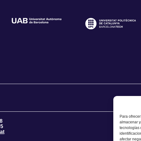
Para ofrecer
8
almacenar y/
95
tecnologías
at
identificaci
afectar nega