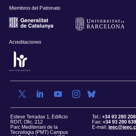
Miembros del Patronato
Acreditaciones
Esteve Terradas 1, Edificio
Tel.:
+34 93 280 208
RDIT, Ofic. 212
Fax:
+34 93 280 63
Parc Mediterrani de la
E-mail:
ieec@ieec.c
Tecnologia (PMT) Campus