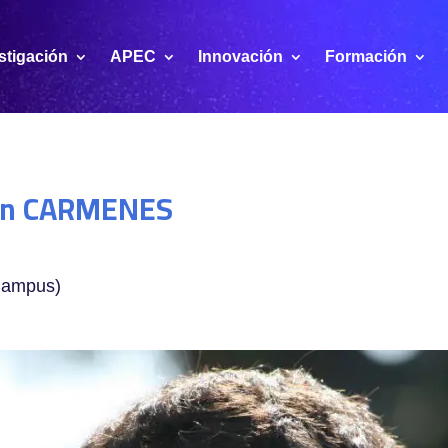
stigación
APEC
Innovación
Formación
con CARMENES
 Campus)