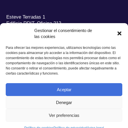
Esteve Terradas 1
Edificio RDIT, Oficina 212
Gestionar el consentimiento de
Parc Mediterrani de la Tecnologia (PMT) Campus
las cookies
del Baix Llobregat – UPC
08860 Castelldefels (Barcelona)
Para ofrecer las mejores experiencias, utilizamos tecnologías como las
cookies para almacenar y/o acceder a la información del dispositivo. El
Tel.:
+34 93 280 2088
consentimiento de estas tecnologías nos permitirá procesar datos como el
Fax:
+34 93 280 6395
comportamiento de navegación o las identificaciones únicas en este sitio.
No consentir o retirar el consentimiento, puede afectar negativamente a
E-mail:
ieec@ieec.cat
ciertas características y funciones.
CONTACTO
Aceptar
Denegar
Ver preferencias
Política de Privacidad
|
Aviso legal
|
Política de Cookies
Diseño web
Ruiz Stinga Studio
| Desarrollo técnico
Ixole