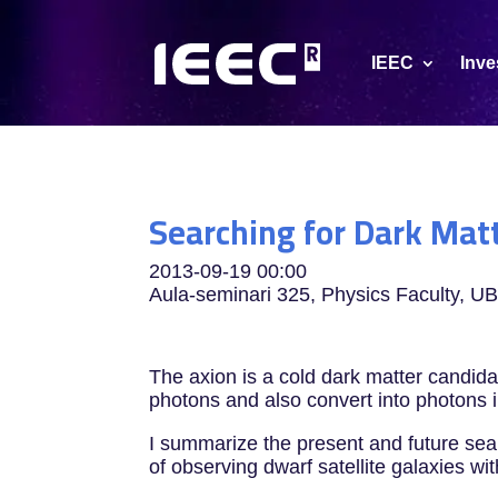
IEEC
Inve
Searching for Dark Mat
2013-09-19
00:00
Aula-seminari 325, Physics Faculty, U
The axion is a cold dark matter candida
photons and also convert into photons i
I summarize the present and future sear
of observing dwarf satellite galaxies wi