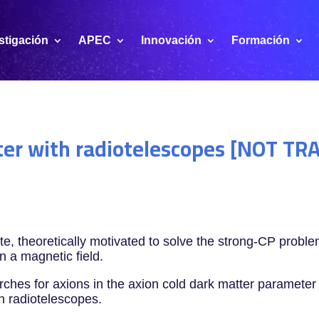
stigación
APEC
Innovación
Formación
ter with radiotelescopes [NOT T
B
te, theoretically motivated to solve the strong-CP prob
n a magnetic field.
ches for axions in the axion cold dark matter parameter
th radiotelescopes.