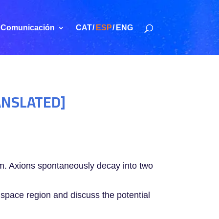
Comunicación
CAT
ESP
ENG
RANSLATED]
lem. Axions spontaneously decay into two
 space region and discuss the potential