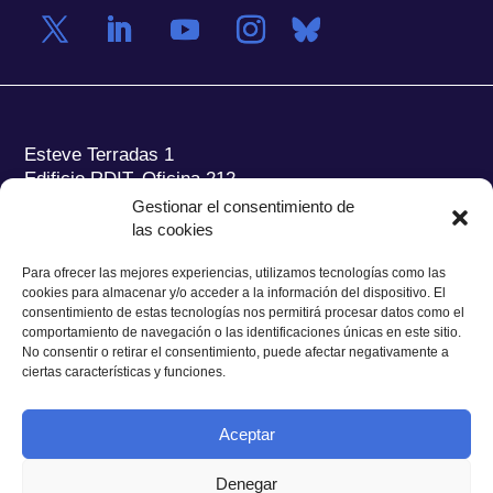
Esteve Terradas 1
Edificio RDIT, Oficina 212
Gestionar el consentimiento de
Parc Mediterrani de la Tecnologia (PMT) Campus
las cookies
del Baix Llobregat – UPC
08860 Castelldefels (Barcelona)
Para ofrecer las mejores experiencias, utilizamos tecnologías como las
cookies para almacenar y/o acceder a la información del dispositivo. El
Tel.:
+34 93 280 2088
consentimiento de estas tecnologías nos permitirá procesar datos como el
Fax:
+34 93 280 6395
comportamiento de navegación o las identificaciones únicas en este sitio.
No consentir o retirar el consentimiento, puede afectar negativamente a
E-mail:
ieec@ieec.cat
ciertas características y funciones.
CONTACTO
Aceptar
Denegar