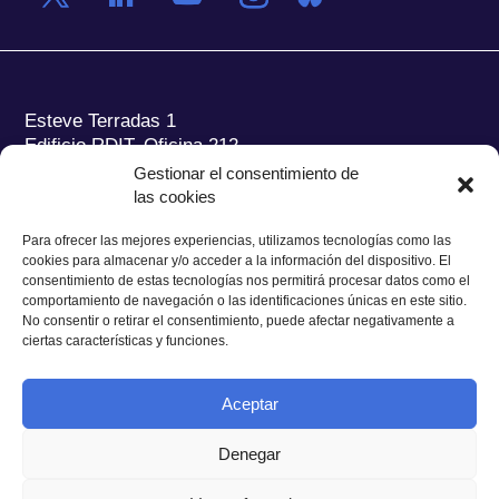
Esteve Terradas 1
Edificio RDIT, Oficina 212
Gestionar el consentimiento de
Parc Mediterrani de la Tecnologia (PMT) Campus
las cookies
del Baix Llobregat – UPC
08860 Castelldefels (Barcelona)
Para ofrecer las mejores experiencias, utilizamos tecnologías como las
cookies para almacenar y/o acceder a la información del dispositivo. El
Tel.:
+34 93 280 2088
consentimiento de estas tecnologías nos permitirá procesar datos como el
Fax:
+34 93 280 6395
comportamiento de navegación o las identificaciones únicas en este sitio.
No consentir o retirar el consentimiento, puede afectar negativamente a
E-mail:
ieec@ieec.cat
ciertas características y funciones.
CONTACTO
Aceptar
Denegar