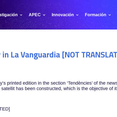
stigación
APEC
Innovación
Formación
ay in La Vanguardia [NOT TRANSLA
y’s printed edition in the section ‘Tendències’ of the ne
 satellit has been constructed, which is the objective of i
TED]