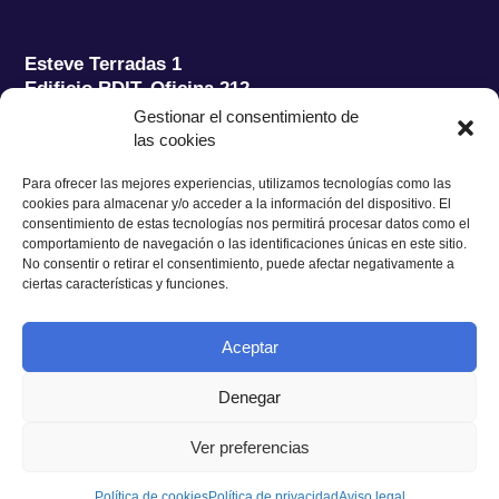
Esteve Terradas 1
Edificio RDIT, Oficina 212
Gestionar el consentimiento de
Parc Mediterrani de la Tecnologia (PMT) Campus
las cookies
del Baix Llobregat – UPC
08860 Castelldefels (Barcelona)
Para ofrecer las mejores experiencias, utilizamos tecnologías como las
cookies para almacenar y/o acceder a la información del dispositivo. El
Tel.:
+34 93 280 2088
consentimiento de estas tecnologías nos permitirá procesar datos como el
Fax:
+34 93 280 6395
comportamiento de navegación o las identificaciones únicas en este sitio.
No consentir o retirar el consentimiento, puede afectar negativamente a
E-mail:
ieec@ieec.cat
ciertas características y funciones.
CONTACTO
Aceptar
Denegar
Ver preferencias
Política de Privacidad
|
Aviso legal
|
Política de Cookies
Diseño web
Ruiz Stinga Studio
| Desarrollo técnico
Ixole
Política de cookies
Política de privacidad
Aviso legal