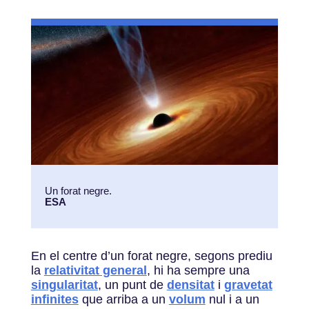
Un forat negre.
ESA
En el centre d’un forat negre, segons prediu
la
relativitat general
, hi ha sempre una
singularitat
, un punt de
densitat
i
gravetat
infinites
que arriba a un
volum
nul i a un