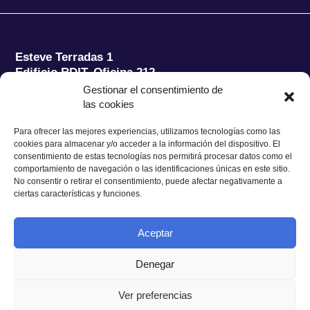
Esteve Terradas 1
Edificio RDIT, Oficina 212
Gestionar el consentimiento de
Parc Mediterrani de la Tecnologia (PMT) Campus
las cookies
del Baix Llobregat – UPC
08860 Castelldefels (Barcelona)
Para ofrecer las mejores experiencias, utilizamos tecnologías como las
cookies para almacenar y/o acceder a la información del dispositivo. El
Tel.:
+34 93 280 2088
consentimiento de estas tecnologías nos permitirá procesar datos como el
Fax:
+34 93 280 6395
comportamiento de navegación o las identificaciones únicas en este sitio.
No consentir o retirar el consentimiento, puede afectar negativamente a
E-mail:
ieec@ieec.cat
ciertas características y funciones.
CONTACTO
Aceptar
Denegar
Ver preferencias
Política de Privacidad
|
Aviso legal
|
Política de Cookies