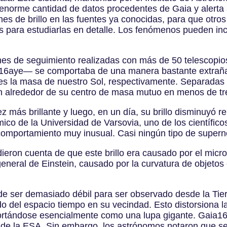
enorme cantidad de datos procedentes de Gaia y alerta 
es de brillo en las fuentes ya conocidas, para que otros
 para estudiarlas en detalle. Los fenómenos pueden inc
ones de seguimiento realizadas con más de 50 telescopio
6aye— se comportaba de una manera bastante extraña. 
es la masa de nuestro Sol, respectivamente. Separadas
itan alrededor de su centro de masa mutuo en menos de t
z más brillante y luego, en un día, su brillo disminuyó 
co de la Universidad de Varsovia, uno de los científico
omportamiento muy inusual. Casi ningún tipo de superno
ieron cuenta de que este brillo era causado por el micro
d general de Einstein, causado por la curvatura de objet
 ser demasiado débil para ser observado desde la Tierra
do del espacio tiempo en su vecindad. Esto distorsiona la
ortándose esencialmente como una lupa gigante. Gaia16
ar de la ESA. Sin embargo, los astrónomos notaron que 