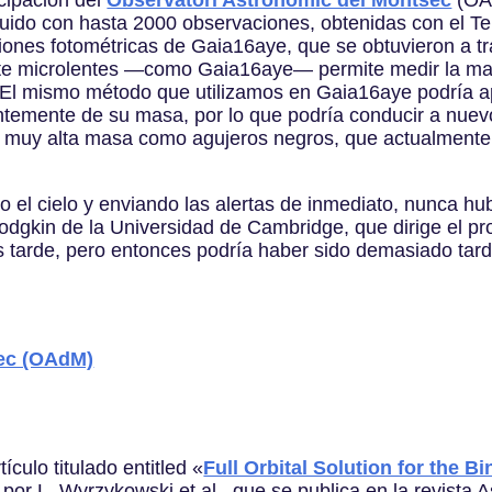
ibuido con hasta 2000 observaciones, obtenidas con el T
ciones fotométricas de Gaia16aye, que se obtuvieron a t
te microlentes —como Gaia16aye— permite medir la masa
«El mismo método que utilizamos en Gaia16aye podría ap
ntemente de su masa, por lo que podría conducir a nue
 muy alta masa como agujeros negros, que actualmente s
o el cielo y enviando las alertas de inmediato, nunca h
odgkin de la Universidad de Cambridge, que dirige el pr
 tarde, pero entonces podría haber sido demasiado tar
sec (OAdM)
ículo titulado entitled «
Full Orbital Solution for the B
 por L. Wyrzykowski et al., que se publica en la revista