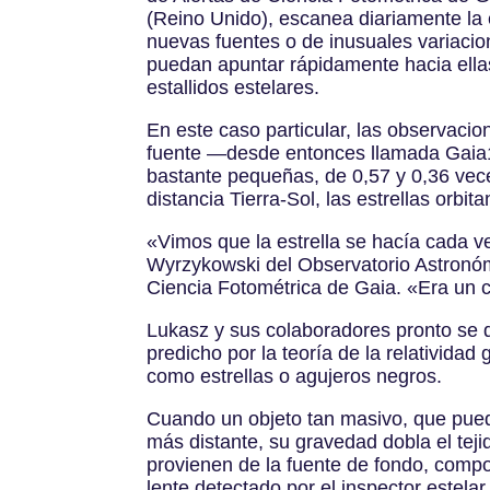
(Reino Unido), escanea diariamente la 
nuevas fuentes o de inusuales variacion
puedan apuntar rápidamente hacia ellas
estallidos estelares.
En este caso particular, las observaci
fuente —desde entonces llamada Gaia1
bastante pequeñas, de 0,57 y 0,36 vec
distancia Tierra-Sol, las estrellas orb
«Vimos que la estrella se hacía cada ve
Wyrzykowski del Observatorio Astronómi
Ciencia Fotométrica de Gaia. «Era un c
Lukasz y sus colaboradores pronto se d
predicho por la teoría de la relativida
como estrellas o agujeros negros.
Cuando un objeto tan masivo, que puede
más distante, su gravedad dobla el teji
provienen de la fuente de fondo, comp
lente detectado por el inspector estel