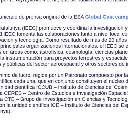
unicado de prensa original de la ESA
Global Gaia campa
Catalunya (IEEC) promueve y coordina la investigación y 
l IEEC fomenta las colaboraciones tanto a nivel local c
vación y tecnología. Como resultado de más de 20 años d
 principales organizaciones internacionales, el IEEC se 
s en áreas como: astrofísica, cosmología, ciencias planet
lla instrumentación para proyectos terrestres y espaciale
 y públicas del sector aeroespacial y otros sectores de
nimo de lucro, regida por un Patronato compuesto por la
ntífica cada una, que en conjunto constituyen el núcleo d
nidad científica ICCUB – Instituto de Ciencias del Cos
ca CERES – Centro de Estudios e Investigación Espaciale
ca CTE – Grupo de Investigación en Ciencias y Tecnologí
on la unidad científica ICE – Instituto de Ciencias del E
nya).