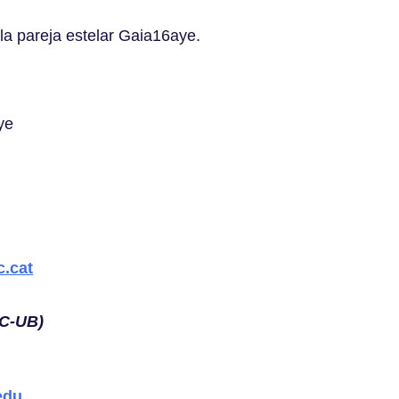
 la pareja estelar Gaia16aye.
ye
.cat
CC-UB)
edu