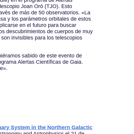
elescopio Joan Oró (TJO). Esto
ravés de más de 50 observatorios. «La
 y los parámetros orbitales de estos
licarse en el futuro para buscar
vos descubrimientos de cuerpos de muy
on invisibles para los telescopios
ubiéramos sabido de este evento de
ograma Alertas Científicas de Gaia.
de».
inary System in the Northern Galactic
 Astronomy and Astrophysics el 21 de