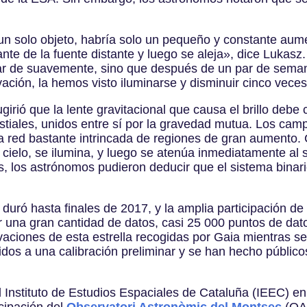
 un solo objeto, habría solo un pequeño y constante aume
te de la fuente distante y luego se aleja», dice Lukasz. 
r de suavemente, sino que después de un par de semanas
ación, la hemos visto iluminarse y disminuir cinco veces
ugirió que la lente gravitacional que causa el brillo debe 
lestiales, unidos entre sí por la gravedad mutua. Los ca
a red bastante intrincada de regiones de gran aumento.
 cielo, se ilumina, y luego se atenúa inmediatamente al sal
 los astrónomos pudieron deducir que el sistema binari
duró hasta finales de 2017, y la amplia participación de 
 una gran cantidad de datos, casi 25 000 puntos de dat
ciones de esta estrella recogidas por Gaia mientras seg
dos a una calibración preliminar y se han hecho públic
 Instituto de Estudios Espaciales de Cataluña (IEEC) en
cipación del
Observatori Astronòmic del Montsec
(OAd