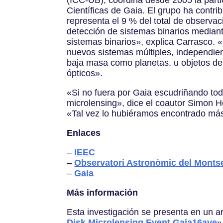
Científicas de Gaia. El grupo ha contr
representa el 9 % del total de observa
detección de sistemas binarios median
sistemas binarios», explica Carrasco. 
nuevos sistemas múltiples, independie
baja masa como planetas, u objetos de
ópticos».
«Si no fuera por Gaia escudriñando tod
microlensing», dice el coautor Simon H
«Tal vez lo hubiéramos encontrado más
Enlaces
–
IEEC
–
Observatori Astronòmic del Mont
–
Gaia
Más información
Esta investigación se presenta en un art
Disk Microlensing Event Gaia16aye
»