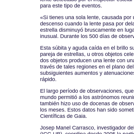
para este tipo de eventos.
«Si tienes una sola lente, causada por
descenso cuando la lente pasa por delan
estrella disminuyó bruscamente en luga
inusual. Durante los 500 días de observ
Esta súbita y aguda caída en el brillo s
pareja de estrellas, u otros objetos ce
dos objetos producen una lente con un
través de tales regiones en el plano del
subsiguientes aumentos y atenuaciones,
rápido.
El largo período de observaciones, que 
mundo permitió a los astrónomos reunir
también hizo uso de docenas de observa
los meses. Estos datos han sido someti
Científicas de Gaia.
Josep Manel Carrasco, investigador del
(ICC-UB), coordina desde 2005 la parti