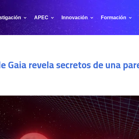
stigación
APEC
Innovación
Formación
 Gaia revela secretos de una pare