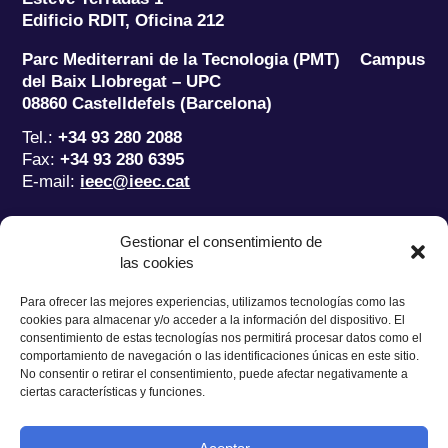
Edificio RDIT, Oficina 212
Parc Mediterrani de la Tecnologia (PMT) Campus
del Baix Llobregat – UPC
08860 Castelldefels (Barcelona)
Tel.:
+34 93 280 2088
Fax:
+34 93 280 6395
E-mail:
ieec@ieec.cat
Gestionar el consentimiento de
CONTACTO
las cookies
Para ofrecer las mejores experiencias, utilizamos tecnologías como las
cookies para almacenar y/o acceder a la información del dispositivo. El
consentimiento de estas tecnologías nos permitirá procesar datos como el
Política de Privacidad
|
Aviso legal
|
Política de Cookies
comportamiento de navegación o las identificaciones únicas en este sitio.
No consentir o retirar el consentimiento, puede afectar negativamente a
Diseño web
Ruiz Stinga Studio
| Desarrollo técnico
Ixole
ciertas características y funciones.