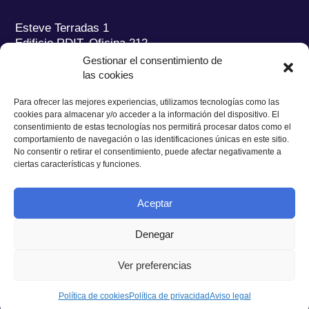
Esteve Terradas 1
Edificio RDIT, Oficina 212
Gestionar el consentimiento de
Parc Mediterrani de la Tecnologia (PMT) Campus
las cookies
del Baix Llobregat – UPC
08860 Castelldefels (Barcelona)
Para ofrecer las mejores experiencias, utilizamos tecnologías como las
cookies para almacenar y/o acceder a la información del dispositivo. El
Tel.:
+34 93 280 2088
consentimiento de estas tecnologías nos permitirá procesar datos como el
Fax:
+34 93 280 6395
comportamiento de navegación o las identificaciones únicas en este sitio.
No consentir o retirar el consentimiento, puede afectar negativamente a
E-mail:
ieec@ieec.cat
ciertas características y funciones.
CONTACTO
Aceptar
Denegar
Ver preferencias
Política de Privacidad
|
Aviso legal
|
Política de Cookies
Diseño web
Ruiz Stinga Studio
| Desarrollo técnico
Ixole
Política de cookies
Política de privacidad
Aviso legal