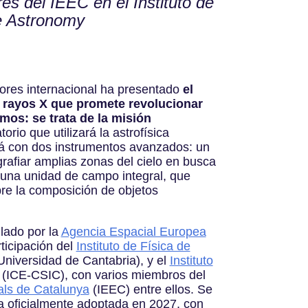
es del IEEC en el Instituto de
re Astronomy
ores internacional ha presentado
el
 rayos X que promete revolucionar
mos: se trata de la misión
torio que utilizará la astrofísica
rá con dos instrumentos avanzados: un
rafiar amplias zonas del cielo en busca
 una unidad de campo integral, que
bre la composición de objetos
llado por la
Agencia Espacial Europea
ticipación del
Instituto de Física de
niversidad de Cantabria), y el
Instituto
(ICE-CSIC), con varios miembros del
ials de Catalunya
(IEEC) entre ellos. Se
a oficialmente adoptada en 2027, con