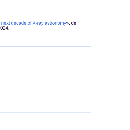
e next decade of X-ray astronomy
»
, de
2024.