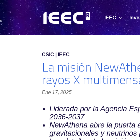
IEEC
Inve
CSIC | IEEC
La misión NewAthe
rayos X multimensa
Ene 17, 2025
Liderada por la Agencia Es
2036-2037
NewAthena abre la puerta a
gravitacionales y neutrino