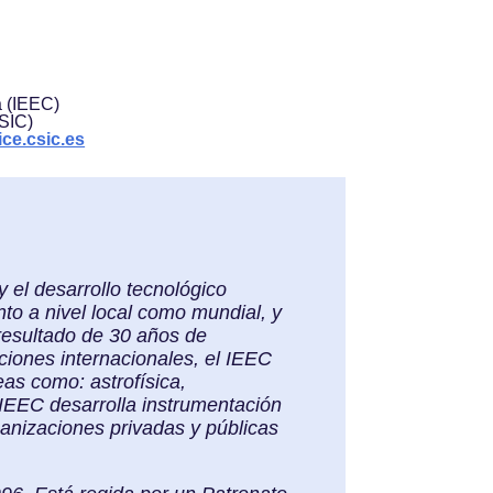
a (IEEC)
CSIC)
ce.csic.es
y el desarrollo tecnológico
to a nivel local como mundial, y
 resultado de 30 años de
aciones internacionales, el IEEC
eas como: astrofísica,
l IEEC desarrolla instrumentación
ganizaciones privadas y públicas