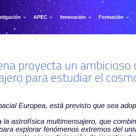
stigación
APEC
Innovación
Formación
na proyecta un ambicioso 
jero para estudiar el cosm
pacial Europea, está previsto que sea ado
 la astrofísica multimensajero, que combin
s para explorar fenómenos extremos del uni