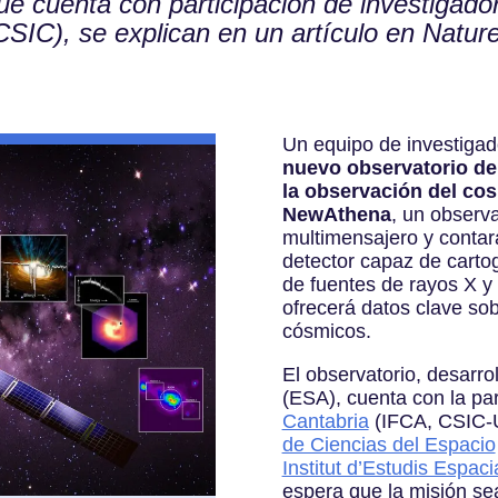
que cuenta con participación de investigador
CSIC), se explican en un artículo en Natu
Un equipo de investigad
nuevo observatorio de
la observación del cos
NewAthena
, un observa
multimensajero y conta
detector capaz de cartog
de fuentes de rayos X y
ofrecerá datos clave so
cósmicos.
El observatorio, desarro
(ESA), cuenta con la par
Cantabria
(IFCA, CSIC-U
de Ciencias del Espacio
Institut d’Estudis Espac
espera que la misión se