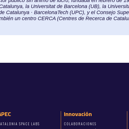
tor público sin ánimo de lucro, fundada en febrero de 1
Catalunya, la Universitat de Barcelona (UB), la Univers
a de Catalunya · BarcelonaTech (UPC), y el Consejo Supe
también un centro CERCA (Centres de Recerca de Catalu
APEC
Innovación
ATALONIA SPACE LABS
COLABORACIONES