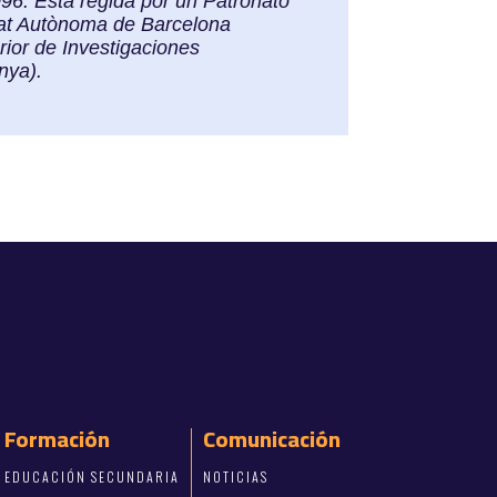
996. Está regida por un Patronato
itat Autònoma de Barcelona
rior de Investigaciones
nya).
Formación
Comunicación
EDUCACIÓN SECUNDARIA
NOTICIAS