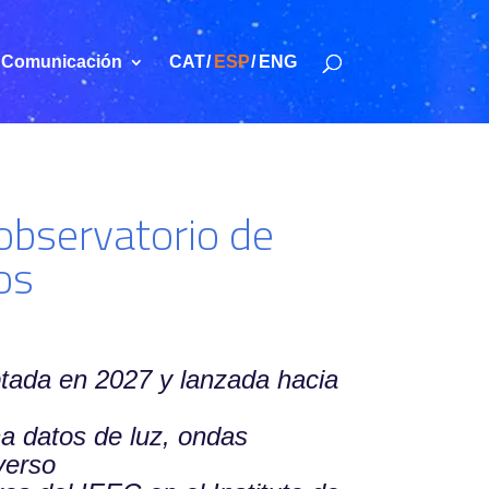
Comunicación
CAT
ESP
ENG
observatorio de
os
ptada en 2027 y lanzada hacia
a datos de luz, ondas
verso