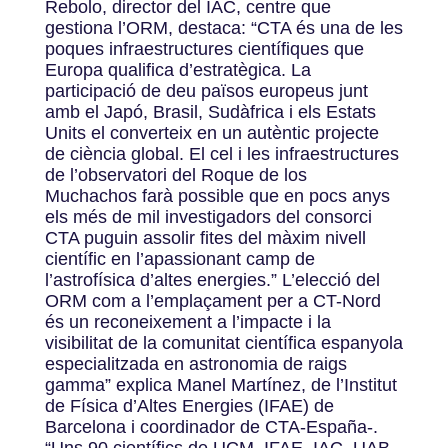
Rebolo, director del IAC, centre que
gestiona l’ORM, destaca: “CTA és una de les
poques infraestructures científiques que
Europa qualifica d’estratègica. La
participació de deu països europeus junt
amb el Japó, Brasil, Sudàfrica i els Estats
Units el converteix en un autèntic projecte
de ciència global. El cel i les infraestructures
de l’observatori del Roque de los
Muchachos farà possible que en pocs anys
els més de mil investigadors del consorci
CTA puguin assolir fites del màxim nivell
científic en l’apassionant camp de
l’astrofísica d’altes energies.” L’elecció del
ORM com a l’emplaçament per a CT-Nord
és un reconeixement a l’impacte i la
visibilitat de la comunitat científica espanyola
especialitzada en astronomia de raigs
gamma” explica Manel Martínez, de l’Institut
de Física d’Altes Energies (IFAE) de
Barcelona i coordinador de CTA-España-.