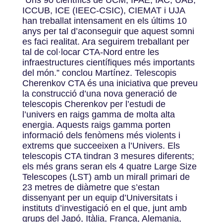
“Uns 90 científics de UCM, IFAE, IAC, UAB,
ICCUB, ICE (IEEC-CSIC), CIEMAT i UJA
han treballat intensament en els últims 10
anys per tal d’aconseguir que aquest somni
es faci realitat. Ara seguirem treballant per
tal de col·locar CTA-Nord entre les
infraestructures científiques més importants
del món.” conclou Martínez. Telescopis
Cherenkov CTA és una iniciativa que preveu
la construcció d’una nova generació de
telescopis Cherenkov per l’estudi de
l’univers en raigs gamma de molta alta
energia. Aquests raigs gamma porten
informació dels fenòmens més violents i
extrems que succeeixen a l’Univers. Els
telescopis CTA tindran 3 mesures diferents;
els més grans seran els 4 quatre Large Size
Telescopes (LST) amb un mirall primari de
23 metres de diàmetre que s’estan
dissenyant per un equip d’Universitats i
instituts d’investigació en el que, junt amb
grups del Japó, Itàlia, França, Alemania,