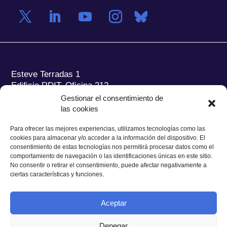
Esteve Terradas 1
Edificio RDIT, Oficina 212
Gestionar el consentimiento de
Parc Mediterrani de la Tecnologia (PMT) Campus
las cookies
del Baix Llobregat – UPC
08860 Castelldefels (Barcelona)
Para ofrecer las mejores experiencias, utilizamos tecnologías como las
cookies para almacenar y/o acceder a la información del dispositivo. El
Tel.:
+34 93 280 2088
consentimiento de estas tecnologías nos permitirá procesar datos como el
Fax:
+34 93 280 6395
comportamiento de navegación o las identificaciones únicas en este sitio.
No consentir o retirar el consentimiento, puede afectar negativamente a
E-mail:
ieec@ieec.cat
ciertas características y funciones.
CONTACTO
Aceptar
Denegar