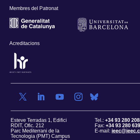
Membres del Patronat
Acreditacions
Esteve Terradas 1, Edifici
Tel.:
+34 93 280 208
RDIT, Ofic. 212
Fax:
+34 93 280 63
Parc Mediterrani de la
E-mail:
ieec@ieec.c
Tecnologia (PMT) Campus