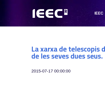
IEEC
La xarxa de telescopis d
de les seves dues seus.
2015-07-17 00:00:00