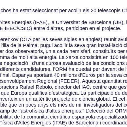
hos ha estat seleccionat per acollir els 20 telescopis 
 d’Altes Energies (IFAE), la Universitat de Barcelona (UB
ICE-IEEC/CSIC) entre d’altres, participen en el projecte.
erenkov (CTA per les seves sigles en angles) reunit avui 
la de la Palma, pugui acollir la seva gran instal·lació c
per dos observatoris, un a cada hemisferi, constituïts p
mma de molt alta energia. La xarxa consistirà en 100 tele
 negociació i d’una curosa avaluació de les condicions am
 diferents candidatures, l’ORM ha quedat per davant de l
final. Espanya aportarà 40 milions d’Euros per la seva c
esenvolupament Regional (FEDER). Aquesta quantitat re
aloracions Rafael Rebolo, director del IAC, centre que g
s que Europa qualifica d’estratègica. La participació de 
onverteix en un autèntic projecte de ciència global. El cel 
le que en pocs anys els més de mil investigadors del co
 camp de l’astrofísica d’altes energies.” L’elecció del 
sibilitat de la comunitat científica espanyola especialit
e Física d’Altes Energies (IFAE) de Barcelona i coordina