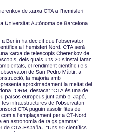
Cherenkov de xarxa CTA a l’hemisferi
), la Universitat Autònoma de Barcelona
a Berlín ha decidit que l’observatori
ientífica a l’hemisferi Nord. CTA serà
er una xarxa de telescopis Cherenkov de
scopis, dels quals uns 20 s’instal·laran
bientals, el rendiment científic i els
’observatori de San Pedro Màrtir, a
onstrucció, la majoria amb
presenta aproximadament la meitat del
estiona l’ORM, destaca: “CTA és una de
deu països europeus junt amb el Japó,
i les infraestructures de l’observatori
nsorci CTA puguin assolir fites del
ORM com a l’emplaçament per a CT-Nord
zada en astronomia de raigs gamma”
dor de CTA-España-. “Uns 90 científics