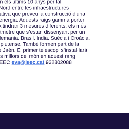
els últims 10 anys per tal
Nord entre les infraestructures
ativa que preveu la construcció d’una
a energia. Aquests raigs gamma porten
 tindran 3 mesures diferents; els més
iàmetre que s’estan dissenyant per un
Alemania, Brasil, India, Suècia i Croàcia,
omplutense. També formen part de la
Jaén. El primer telescopi s’instal·larà
ls millors del món en aquest rang
 IEEC
eva@ieec.cat
932802088