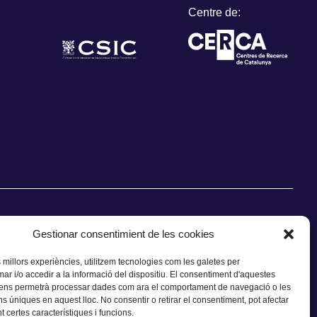
Centre de:
Gestionar consentimient de les cookies
s millors experiències, utilitzem tecnologies com les galetes per
 i/o accedir a la informació del dispositiu. El consentiment d'aquestes
CONTACTE
 ens permetrà processar dades com ara el comportament de navegació o les
ns úniques en aquest lloc. No consentir o retirar el consentiment, pot afectar
 certes característiques i funcions.