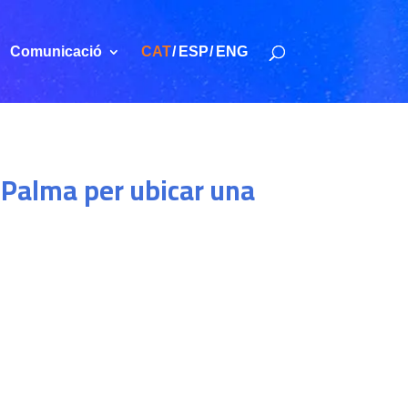
Comunicació
CAT
ESP
ENG
a Palma per ubicar una