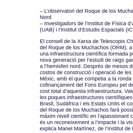
– L’observatori del Roque de los Muchac
Nord
– Investigadors de l’Institut de Física
(UAB) i l’Institut d’Estudis Espacials (
El consell de la Xarxa de Telescopis Ch
del Roque de los Muchachos (ORM), a l’il
una infraestructura científica formada 
nova generació per l’estudi de raigs ga
a l’hemisferi nord. Després de mesos de
costos de construcció i operació de les
Mèxic, amb el que competia a la ronda 
cofinançament del Fons Europeu pel d
cost total d’aquesta infraestructura. V
les poques infraestructures científique
Brasil, Sudàfrica i els Estats Units el c
del Roque de los Muchachos farà possib
màxim nivell científic en l’apassionant
és un reconeixement a l’impacte i la vi
explica Manel Martínez, de l’Institut d