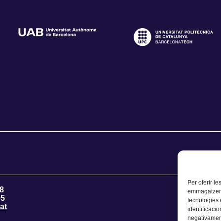
Per oferir le
8
emmagatzemar
95
tecnologies
at
identificacio
negativament