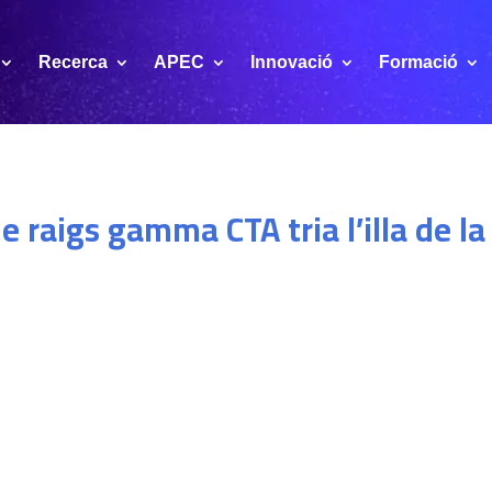
Recerca
APEC
Innovació
Formació
e raigs gamma CTA tria l’illa de l