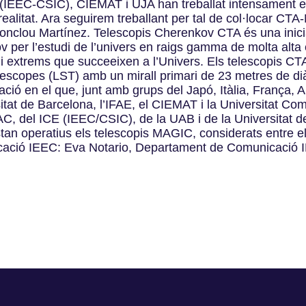
EEC-CSIC), CIEMAT i UJA han treballat intensament en 
alitat. Ara seguirem treballant per tal de col·locar CTA-
conclou Martínez. Telescopis Cherenkov CTA és una inici
 per l’estudi de l’univers en raigs gamma de molta alt
i extrems que succeeixen a l’Univers. Els telescopis CTA
lescopes (LST) amb un mirall primari de 23 metres de d
igació en el que, junt amb grups del Japó, Itàlia, França, 
itat de Barcelona, l’IFAE, el CIEMAT i la Universitat C
, del ICE (IEEC/CSIC), de la UAB i de la Universitat de 
stan operatius els telescopis MAGIC, considerats entre e
icació IEEC: Eva Notario, Departament de Comunicació