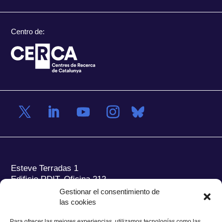
Centro de:
Esteve Terradas 1
Edificio RDIT, Oficina 212
Gestionar el consentimiento de
Parc Mediterrani de la Tecnologia (PMT) Campus
las cookies
del Baix Llobregat – UPC
08860 Castelldefels (Barcelona)
Para ofrecer las mejores experiencias, utilizamos tecnologías como las