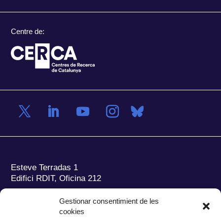
Centre de:
Esteve Terradas 1
Edifici RDIT, Oficina 212
Parc Mediterrani de la Tecnologia (PMT)
Campus
Gestionar consentimient de les
del Baix Llobregat – UPC
cookies
08860 Castelldefels (Barcelona)