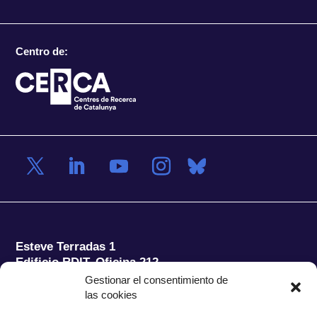
Centro de:
Esteve Terradas 1
Edificio RDIT, Oficina 212
Gestionar el consentimiento de
Parc Mediterrani de la Tecnologia (PMT) Campus
las cookies
del Baix Llobregat – UPC