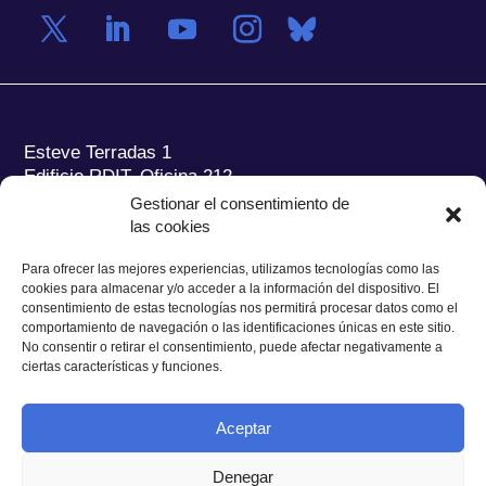
Esteve Terradas 1
Edificio RDIT, Oficina 212
Gestionar el consentimiento de
Parc Mediterrani de la Tecnologia (PMT) Campus
las cookies
del Baix Llobregat – UPC
08860 Castelldefels (Barcelona)
Para ofrecer las mejores experiencias, utilizamos tecnologías como las
cookies para almacenar y/o acceder a la información del dispositivo. El
Tel.:
+34 93 280 2088
consentimiento de estas tecnologías nos permitirá procesar datos como el
Fax:
+34 93 280 6395
comportamiento de navegación o las identificaciones únicas en este sitio.
No consentir o retirar el consentimiento, puede afectar negativamente a
E-mail:
ieec@ieec.cat
ciertas características y funciones.
CONTACTO
Aceptar
Denegar