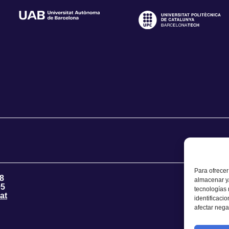
Para ofrecer
8
almacenar y/
95
tecnologías
at
identificaci
afectar nega