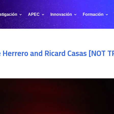
stigación
APEC
Innovación
Formación
ke Herrero and Ricard Casas [NOT