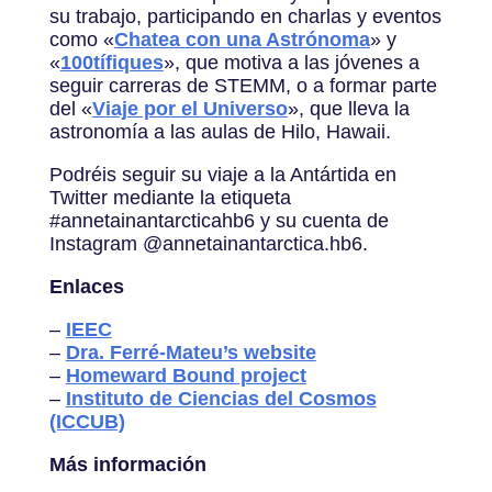
su trabajo, participando en charlas y eventos
como «
Chatea con una Astrónoma
» y
«
100tífiques
», que motiva a las jóvenes a
seguir carreras de STEMM, o a formar parte
del «
Viaje por el Universo
», que lleva la
astronomía a las aulas de Hilo, Hawaii.
Podréis seguir su viaje a la Antártida en
Twitter mediante la etiqueta
#annetainantarcticahb6 y su cuenta de
Instagram @annetainantarctica.hb6.
Enlaces
–
IEEC
–
Dra. Ferré-Mateu’s website
–
Homeward Bound project
–
Instituto de Ciencias del Cosmos
(ICCUB)
Más información