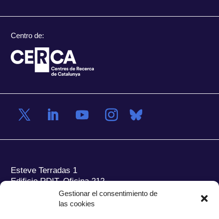
Centro de:
Esteve Terradas 1
Edificio RDIT, Oficina 212
Gestionar el consentimiento de
Parc Mediterrani de la Tecnologia (PMT) Campus
las cookies
del Baix Llobregat – UPC