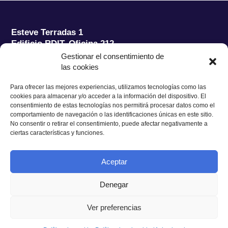
Esteve Terradas 1
Edificio RDIT, Oficina 212
Gestionar el consentimiento de
Parc Mediterrani de la Tecnologia (PMT) Campus
las cookies
del Baix Llobregat – UPC
08860 Castelldefels (Barcelona)
Para ofrecer las mejores experiencias, utilizamos tecnologías como las
cookies para almacenar y/o acceder a la información del dispositivo. El
Tel.:
+34 93 280 2088
consentimiento de estas tecnologías nos permitirá procesar datos como el
Fax:
+34 93 280 6395
comportamiento de navegación o las identificaciones únicas en este sitio.
No consentir o retirar el consentimiento, puede afectar negativamente a
E-mail:
ieec@ieec.cat
ciertas características y funciones.
CONTACTO
Aceptar
Denegar
Ver preferencias
Política de Privacidad
|
Aviso legal
|
Política de Cookies
Diseño web
Ruiz Stinga Studio
| Desarrollo técnico
Ixole