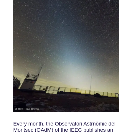
Every month, the Observatori Astrnòmic del
Montsec (OAdM) of the IEEC publishes an