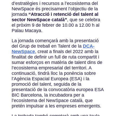
d’estratègies i recursos a l’ecosistema del
NewSpace és precisament l’objectiu de la
jornada
“Atracció i retenció del talent al
sector NewSpace català”
, que se celebra
el pròxim 9 de febrer de 10.00 a 12.00 h al
Palau Macaya.
La jornada començarà amb la
presentació
del Grup de treball en Talent de la
DCA-
NewSpace
, creat a finals del 2022 amb la
finalitat de definir un full de ruta compartit i
sumar esforços en matèria de talent dins de
l’ecosistema empresarial del territori. A
continuació, tindrà lloc la ponència sobre
l’Agència Espacial Europea (ESA) i la
promoció del talent, seguida de la
presentació de la convocatòria europea ESA
BIC Barcelona, la incubadora per a
l’ecosistema del NewSpace català, que
pretén impulsar a les empreses emergents.
La trobada també comptarà amb una taula