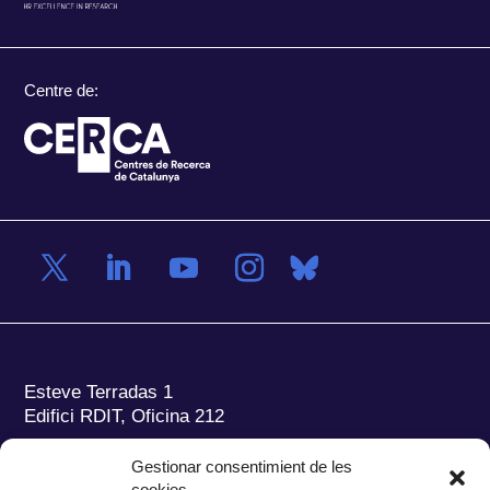
Centre de:
Esteve Terradas 1
Edifici RDIT, Oficina 212
Parc Mediterrani de la Tecnologia (PMT)
Campus
Gestionar consentimient de les
del Baix Llobregat – UPC
cookies