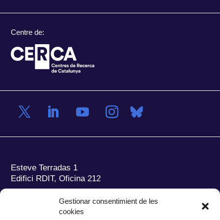
Centre de:
Esteve Terradas 1
Edifici RDIT, Oficina 212
Parc Mediterrani de la Tecnologia (PMT)
Campus
Gestionar consentimient de les
del Baix Llobregat – UPC
cookies
08860 Castelldefels (Barcelona)