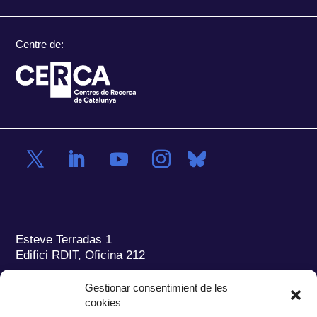
Centre de:
Esteve Terradas 1
Edifici RDIT, Oficina 212
Parc Mediterrani de la Tecnologia (PMT)
Campus
Gestionar consentimient de les
del Baix Llobregat – UPC
cookies
08860 Castelldefels (Barcelona)