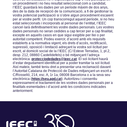
un procediment i no heu resultat seleccionat com a candidat,
lʼIEEC guardarà les dades per un període màxim de dos anys,
des de la data de recepció de la comunicació, a fi de gestionar la
vostra potencial participació si sʼobre algun procediment escaient
per al vostre perfil. Un cop transcorregut aquest període, si no heu
estat seleccionats i incorporats al personal de lʼentitat, lʼIEEC
cancel·larà definitivament les vostre dades personals. Les vostres
dades personals no seran cedides a cap tercer per a cap finalitat,
excepte en aquells casos en que sigui exigible per llei o per
autoritat competent. Podeu exercir, dʼacord amb els requisits
establerts a la normativa vigent, els drets dʼaccés, rectificació,
supressió, oposició i limitació adreçant la vostra sol·licitud per
escrit, al domicili social de la lʼIEEC (C/ Esteve Terradas, 1, pl.2,
desp. 212, 08860 Castelldefels) o bé mitjançant lʼadreça
electrònica:
protecciodedades@ieec.cat
. El sol·licitant haurà
dʼestar degudament identificat per a poder tramitar la sol·licitud.
Així mateix, també teniu dret a presentar una reclamació davant
lʼAutoritat Catalana de Protecció de Dades mitjançant un escrit a
C/Rosselló, 214, esc. A, 1r 1a, 08008 Barcelona o a la seva seu
electrònica (
https://seu.apd.cat
). Autoritzeu i consentiu
expressament el tractament de les vostres dades personals per a
finalitats esmentades i dʼacord amb les condicions indicades
anteriorment.