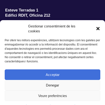
Esteve Terradas 1
Edifici RDIT, Oficina 212
Parc Mediterrani de la Tecnologia (PMT)
Campus
Gestionar consentimient de les
del Baix Llobregat – UPC
cookies
08860 Castelldefels (Barcelona)
Per oferir les millors experiències, utilitzem tecnologies com les galetes per
Tel.:
+34 93 280 2088
emmagatzemar i/o accedir a la informació del dispositiu. El consentiment
Fax:
+34 93 280 6395
d'aquestes tecnologies ens permetrà processar dades com ara el
E-mail:
ieec@ieec.cat
comportament de navegació o les identificacions úniques en aquest lloc.
No consentir o retirar el consentiment, pot afectar negativament certes
característiques i funcions.
CONTACTE
Acceptar
Denegar
Privacitat
|
Avís legal
|
Cookies
Veure preferències
Disseny web
Ruiz Stinga Studio
| Desenvolupament tècnic
Ixole