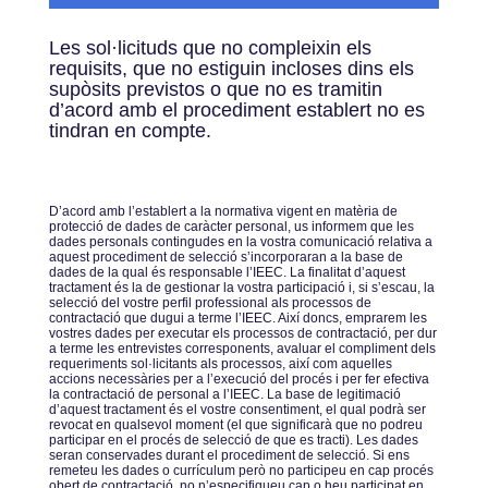
Les sol·licituds que no compleixin els
requisits, que no estiguin incloses dins els
supòsits previstos o que no es tramitin
d’acord amb el procediment establert no es
tindran en compte.
Dʼacord amb lʼestablert a la normativa vigent en matèria de
protecció de dades de caràcter personal, us informem que les
dades personals contingudes en la vostra comunicació relativa a
aquest procediment de selecció sʼincorporaran a la base de
dades de la qual és responsable lʼIEEC. La finalitat dʼaquest
tractament és la de gestionar la vostra participació i, si sʼescau, la
selecció del vostre perfil professional als processos de
contractació que dugui a terme lʼIEEC. Així doncs, emprarem les
vostres dades per executar els processos de contractació, per dur
a terme les entrevistes corresponents, avaluar el compliment dels
requeriments sol·licitants als processos, així com aquelles
accions necessàries per a lʼexecució del procés i per fer efectiva
la contractació de personal a lʼIEEC. La base de legitimació
dʼaquest tractament és el vostre consentiment, el qual podrà ser
revocat en qualsevol moment (el que significarà que no podreu
participar en el procés de selecció de que es tracti). Les dades
seran conservades durant el procediment de selecció. Si ens
remeteu les dades o currículum però no participeu en cap procés
obert de contractació, no nʼespecifiqueu cap o heu participat en