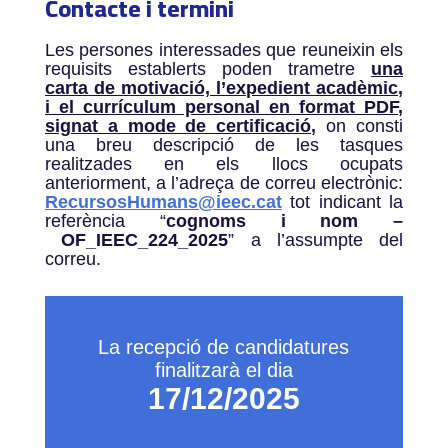
Contacte i termini
Les persones interessades que reuneixin els
requisits establerts poden trametre
una
carta de motivació, l’expedient acadèmic,
i el currículum personal en format PDF,
signat a mode de certificació,
on consti
una breu descripció de les tasques
realitzades en els llocs ocupats
anteriorment, a l’adreça de correu electrònic:
RecursosHumans@ieec.cat
tot indicant la
referència “
cognoms i nom –
OF_IEEC_224_2025
” a l’assumpte del
correu.
La recepció de candidatures
finalitzarà el dia
17/12/2025