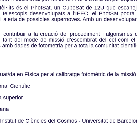
·lits és el PhotSat, un CubeSat de 12U que escanejarà
s telescopis desenvolupats a l’IEEC, el PhotSat podrà o
i alerta de possibles supernoves. Amb un desenvolupamen
 contribuir a la creació del procediment i algorismes d
 tant del mode de missió d’escombrat del cel com el 
gs amb dades de fotometria per a tota la comunitat científi
at/da en Física per al calibratge fotomètric de la missi
nal Científic
da superior
mana
nstitut de Ciències del Cosmos - Universitat de Barcelon