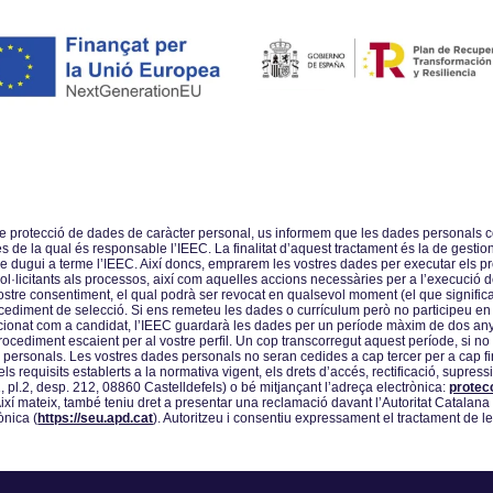
 de protecció de dades de caràcter personal, us informem que les dades personals c
e la qual és responsable lʼIEEC. La finalitat dʼaquest tractament és la de gestionar 
ue dugui a terme lʼIEEC. Així doncs, emprarem les vostres dades per executar els pr
·licitants als processos, així com aquelles accions necessàries per a lʼexecució del
vostre consentiment, el qual podrà ser revocat en qualsevol moment (el que signific
cediment de selecció. Si ens remeteu les dades o currículum però no participeu en
ccionat com a candidat, lʼIEEC guardarà les dades per un període màxim de dos anys
procediment escaient per al vostre perfil. Un cop transcorregut aquest període, si no
des personals. Les vostres dades personals no seran cedides a cap tercer per a cap fi
s requisits establerts a la normativa vigent, els drets dʼaccés, rectificació, supressió
 1, pl.2, desp. 212, 08860 Castelldefels) o bé mitjançant lʼadreça electrònica:
protec
. Així mateix, també teniu dret a presentar una reclamació davant lʼAutoritat Catalan
ònica (
https://seu.apd.cat
). Autoritzeu i consentiu expressament el tractament de l