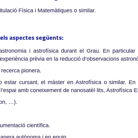
tulació Física i Matemàtiques o similar.
 els aspectes següents:
astronomia i astrofísica durant el Grau. En particular
r experiència prèvia en la reducció d’observacions astro
a recerca pionera.
 estar cursant, el màster en Astrofísica o similar. En 
’espai amb coneixement de nanosatèl·lits, Astrofísica Est
on, …).
umentació científica.
 manera autònoma i en equip.