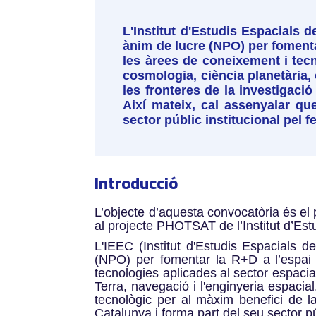
L'Institut d'Estudis Espacials 
ànim de lucre (NPO) per fomentar
les àrees de coneixement i tecno
cosmologia, ciència planetària, 
les fronteres de la investigació
Així mateix, cal assenyalar qu
sector públic institucional pel fe
Introducció
L’objecte d’aquesta convocatòria és el 
al projecte PHOTSAT de l’Institut d’Es
L'IEEC (Institut d'Estudis Espacials 
(NPO) per fomentar la R+D a l’espai 
tecnologies aplicades al sector espacial
Terra, navegació i l'enginyeria espacial
tecnològic per al màxim benefici de l
Catalunya i forma part del seu
sector pú