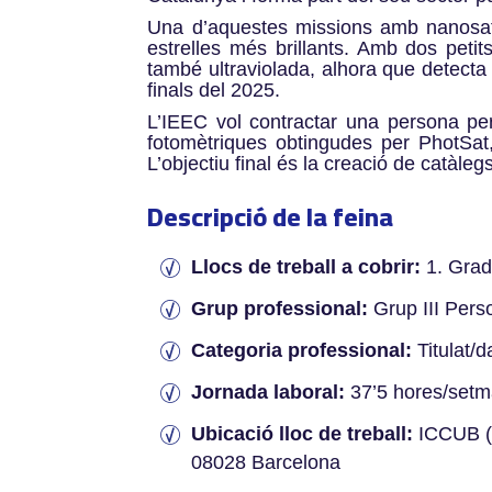
Una d’aquestes missions amb nanosatèl
estrelles més brillants. Amb dos petit
també ultraviolada, alhora que detecta 
finals del 2025.
L’IEEC vol contractar una persona per
fotomètriques obtingudes per PhotSat,
L’objectiu final és la creació de catàle
Descripció de la feina
Llocs de treball a cobrir:
1. Gradu
Grup professional:
Grup III Perso
Categoria professional:
Titulat/
Jornada laboral:
37’5 hores/set
Ubicació lloc de treball:
ICCUB (I
08028 Barcelona