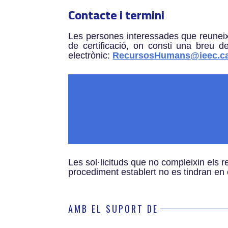
Contacte i termini
Les persones interessades que reuneixi
de certificació, on consti una breu d
electrònic:
RecursosHumans@ieec.c
Les sol·licituds que no compleixin els r
procediment establert no es tindran en
AMB EL SUPORT DE