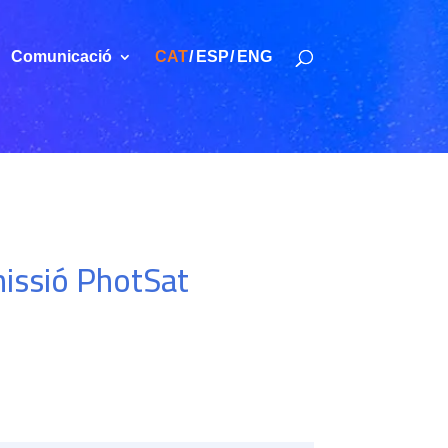
Comunicació
CAT
ESP
ENG
missió PhotSat