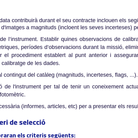
ata contribuirà durant el seu contracte inclouen els seg
 d'imatges a magnituds (incloent les seves incerteses) p
e l’instrument. Establir quines observacions de calibratg
triques, períodes d’observacions durant la missió, elimin
r el procediment establert al punt anterior i assegur
 calibratge de les dades.
 contingut del catàleg (magnituds, incerteses, flags, ...).
ió de l'instrument per tal de tenir un coneixement actua
fotomètric.
sària (informes, articles, etc) per a presentar els resul
teri de selecció
oraran els criteris següents: