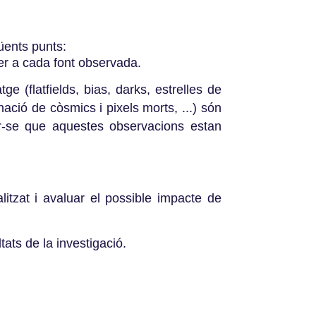
üents punts:
er a cada font observada.
e (flatfields, bias, darks, estrelles de
ació de còsmics i pixels morts, ...) són
ar-se que aquestes observacions estan
litzat i avaluar el possible impacte de
tats de la investigació.