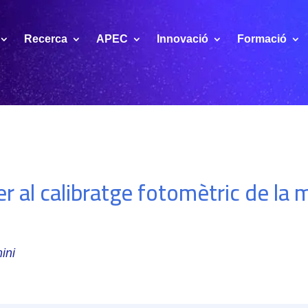
Recerca
APEC
Innovació
Formació
r al calibratge fotomètric de la 
ini