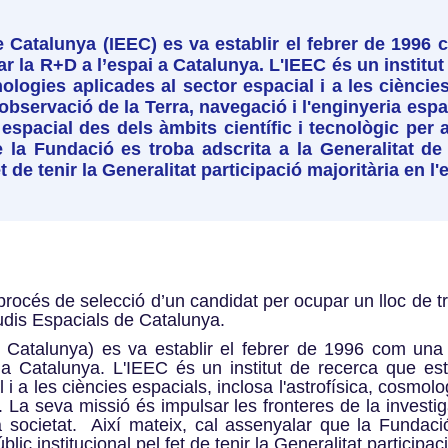
de Catalunya (IEEC) es va establir el febrer de 199
 la R+D a l’espai a Catalunya. L'IEEC és un institut
logies aplicades al sector espacial i a les ciències 
observació de la Terra, navegació i l'enginyeria esp
 espacial des dels àmbits científic i tecnològic per 
e la Fundació es troba adscrita a la Generalitat de
t de tenir la Generalitat participació majoritària en l'e
procés de selecció d’un candidat per ocupar un lloc de tr
tudis Espacials de Catalunya.
de Catalunya) es va establir el febrer de 1996 com un
a Catalunya. L'IEEC és un institut de recerca que est
 i a les ciències espacials, inclosa l'astrofísica, cosmolo
. La seva missió és impulsar les fronteres de la investig
a societat. Així mateix, cal assenyalar que la Fundació
blic institucional pel fet de tenir la Generalitat participaci