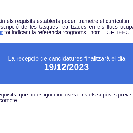
n els requisits establerts poden trametre el currículu
escripció de les tasques realitzades en els llocs ocup
at
tot indicant la referència “cognoms i nom – OF_IEEC_
La recepció de candidatures finalitzarà el dia
19/12/2023
equisits, que no estiguin incloses dins els supòsits previ
 compte.