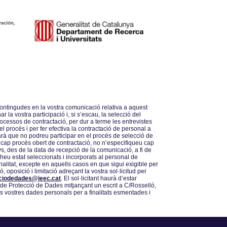
ontingudes en la vostra comunicació relativa a aquest
la vostra participació i, si sʼescau, la selecció del
ocessos de contractació, per dur a terme les entrevistes
 procés i per fer efectiva la contractació de personal a
arà que no podreu participar en el procés de selecció de
 cap procés obert de contractació, no nʼespecifiqueu cap
, des de la data de recepció de la comunicació, a fi de
 heu estat seleccionats i incorporats al personal de
nalitat, excepte en aquells casos en que sigui exigible per
, oposició i limitació adreçant la vostra sol·licitud per
ciodedades@ieec.cat
. El sol·licitant haurà dʼestar
a de Protecció de Dades mitjançant un escrit a C/Rosselló,
es vostres dades personals per a finalitats esmentades i