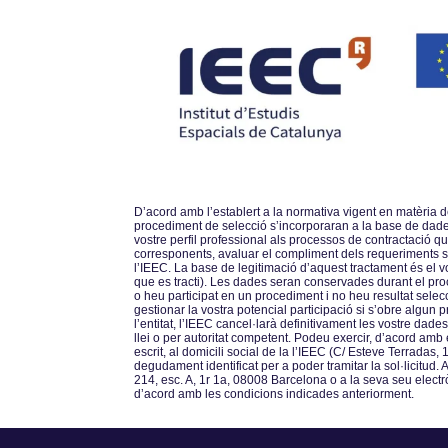
Dʼacord amb lʼestablert a la normativa vigent en matèria
procediment de selecció sʼincorporaran a la base de dades d
vostre perfil professional als processos de contractació q
corresponents, avaluar el compliment dels requeriments sol
lʼIEEC. La base de legitimació dʼaquest tractament és el 
que es tracti). Les dades seran conservades durant el pro
o heu participat en un procediment i no heu resultat sele
gestionar la vostra potencial participació si sʼobre algun 
lʼentitat, lʼIEEC cancel·larà definitivament les vostre da
llei o per autoritat competent. Podeu exercir, dʼacord amb el
escrit, al domicili social de la lʼIEEC (C/ Esteve Terradas,
degudament identificat per a poder tramitar la sol·licitud
214, esc. A, 1r 1a, 08008 Barcelona o a la seva seu electr
dʼacord amb les condicions indicades anteriorment.