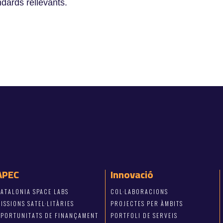
dards rellevants.
APEC
Innovació
ATALONIA SPACE LABS
COL·LABORACIONS
ISSIONS SATEL·LITÀRIES
PROJECTES PER ÀMBITS
OPORTUNITATS DE FINANÇAMENT
PORTFOLI DE SERVEIS