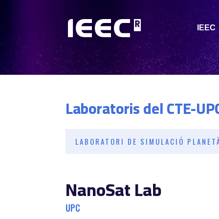
IEEC
Laboratoris del CTE-UP
LABORATORI DE SIMULACIÓ PLANET
NanoSat Lab
UPC