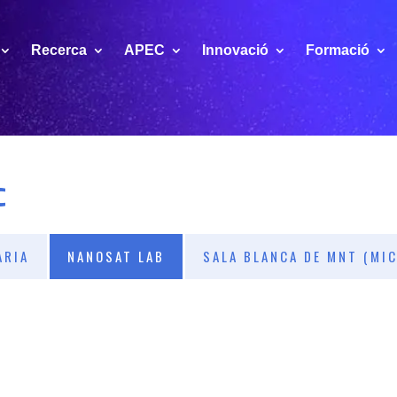
Recerca
APEC
Innovació
Formació
C
ÀRIA
NANOSAT LAB
SALA BLANCA DE MNT (MI