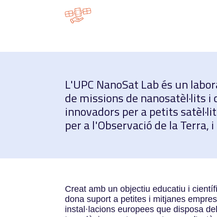
L'UPC NanoSat Lab és un labora
de missions de nanosatèl·lits i
innovadors per a petits satèl·l
per a l'Observació de la Terra, 
Creat amb un objectiu educatiu i científ
dona suport a petites i mitjanes emprese
instal·lacions europees que disposa del