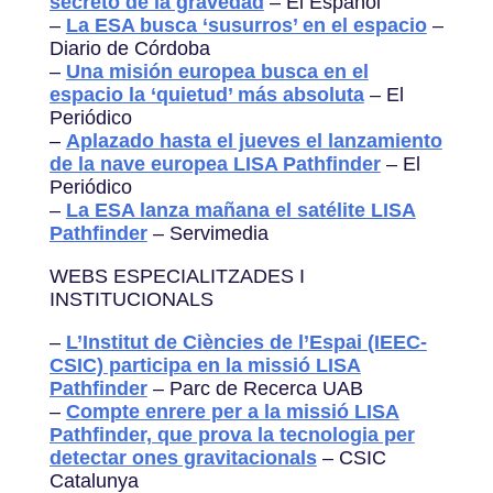
secreto de la gravedad
– El Español
–
La ESA busca ‘susurros’ en el espacio
–
Diario de Córdoba
–
Una misión europea busca en el
espacio la ‘quietud’ más absoluta
– El
Periódico
–
Aplazado hasta el jueves el lanzamiento
de la nave europea LISA Pathfinder
– El
Periódico
–
La ESA lanza mañana el satélite LISA
Pathfinder
– Servimedia
WEBS ESPECIALITZADES I
INSTITUCIONALS
–
L’Institut de Ciències de l’Espai (IEEC-
CSIC) participa en la missió LISA
Pathfinder
– Parc de Recerca UAB
–
Compte enrere per a la missió LISA
Pathfinder, que prova la tecnologia per
detectar ones gravitacionals
– CSIC
Catalunya