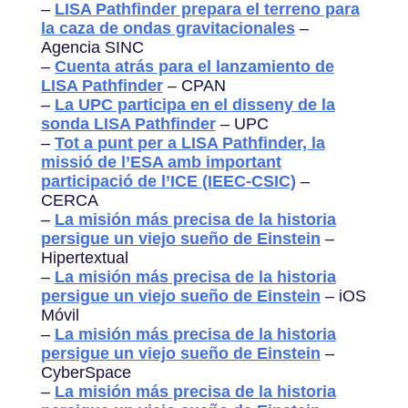
–
LISA Pathfinder prepara el terreno para
la caza de ondas gravitacionales
–
Agencia SINC
–
Cuenta atrás para el lanzamiento de
LISA Pathfinder
– CPAN
–
La UPC participa en el disseny de la
sonda LISA Pathfinder
– UPC
–
Tot a punt per a LISA Pathfinder, la
missió de l’ESA amb important
participació de l’ICE (IEEC-CSIC)
–
CERCA
–
La misión más precisa de la historia
persigue un viejo sueño de Einstein
–
Hipertextual
–
La misión más precisa de la historia
persigue un viejo sueño de Einstein
– iOS
Móvil
–
La misión más precisa de la historia
persigue un viejo sueño de Einstein
–
CyberSpace
–
La misión más precisa de la historia