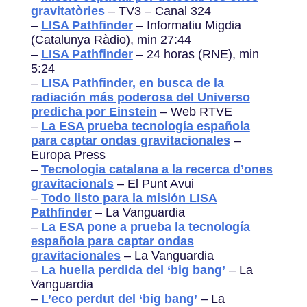
gravitatòries
– TV3 – Canal 324
–
LISA Pathfinder
– Informatiu Migdia
(Catalunya Ràdio), min 27:44
–
LISA Pathfinder
– 24 horas (RNE), min
5:24
–
LISA Pathfinder, en busca de la
radiación más poderosa del Universo
predicha por Einstein
– Web RTVE
–
La ESA prueba tecnología española
para captar ondas gravitacionales
–
Europa Press
–
Tecnologia catalana a la recerca d’ones
gravitacionals
– El Punt Avui
–
Todo listo para la misión LISA
Pathfinder
– La Vanguardia
–
La ESA pone a prueba la tecnología
española para captar ondas
gravitacionales
– La Vanguardia
–
La huella perdida del ‘big bang’
– La
Vanguardia
–
L’eco perdut del ‘big bang’
– La