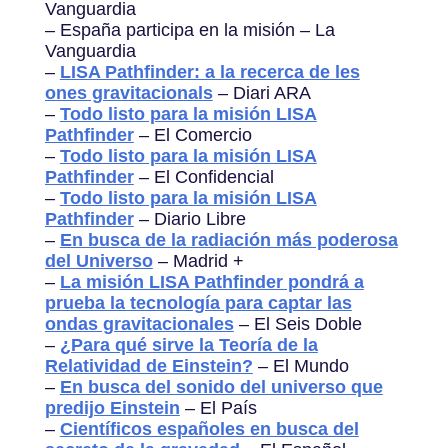
Vanguardia
– España participa en la misión – La
Vanguardia
–
LISA Pathfinder: a la recerca de les
ones gravitacionals
– Diari ARA
–
Todo listo para la misión LISA
Pathfinder
– El Comercio
–
Todo listo para la misión LISA
Pathfinder
– El Confidencial
–
Todo listo para la misión LISA
Pathfinder
– Diario Libre
–
En busca de la radiación más poderosa
del Universo
– Madrid +
–
La misión LISA Pathfinder pondrá a
prueba la tecnología para captar las
ondas gravitacionales
– El Seis Doble
–
¿Para qué sirve la Teoría de la
Relatividad de Einstein?
– El Mundo
–
En busca del sonido del universo que
predijo Einstein
– El País
–
Científicos españoles en busca del