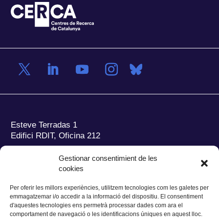
Esteve Terradas 1
Edifici RDIT, Oficina 212
Parc Mediterrani de la Tecnologia (PMT)
Campus
Gestionar consentimient de les
del Baix Llobregat – UPC
cookies
08860 Castelldefels (Barcelona)
Per oferir les millors experiències, utilitzem tecnologies com les galetes per
Tel.:
+34 93 280 2088
emmagatzemar i/o accedir a la informació del dispositiu. El consentiment
Fax:
+34 93 280 6395
d'aquestes tecnologies ens permetrà processar dades com ara el
E-mail:
ieec@ieec.cat
comportament de navegació o les identificacions úniques en aquest lloc.