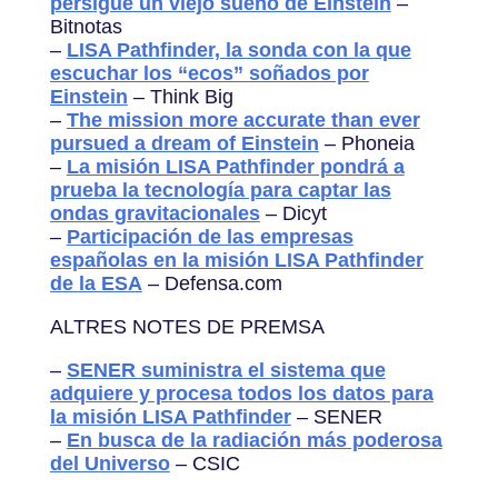
persigue un viejo sueño de Einstein
–
Bitnotas
–
LISA Pathfinder, la sonda con la que
escuchar los “ecos” soñados por
Einstein
– Think Big
–
The mission more accurate than ever
pursued a dream of Einstein
– Phoneia
–
La misión LISA Pathfinder pondrá a
prueba la tecnología para captar las
ondas gravitacionales
– Dicyt
–
Participación de las empresas
españolas en la misión LISA Pathfinder
de la ESA
– Defensa.com
ALTRES NOTES DE PREMSA
–
SENER suministra el sistema que
adquiere y procesa todos los datos para
la misión LISA Pathfinder
– SENER
–
En busca de la radiación más poderosa
del Universo
– CSIC