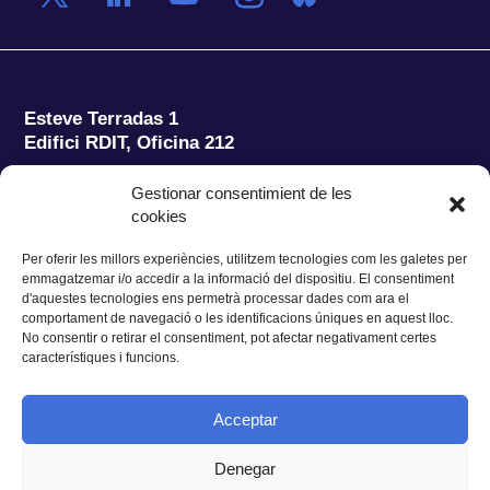
Esteve Terradas 1
Edifici RDIT, Oficina 212
Parc Mediterrani de la Tecnologia (PMT)
Campus
Gestionar consentimient de les
del Baix Llobregat – UPC
cookies
08860 Castelldefels (Barcelona)
Per oferir les millors experiències, utilitzem tecnologies com les galetes per
Tel.:
+34 93 280 2088
emmagatzemar i/o accedir a la informació del dispositiu. El consentiment
Fax:
+34 93 280 6395
d'aquestes tecnologies ens permetrà processar dades com ara el
E-mail:
ieec@ieec.cat
comportament de navegació o les identificacions úniques en aquest lloc.
No consentir o retirar el consentiment, pot afectar negativament certes
característiques i funcions.
CONTACTE
Acceptar
Denegar