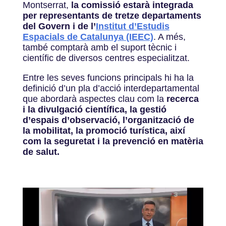
Montserrat,
la comissió estarà integrada
per representants de tretze departaments
del Govern i de l’
Institut d’Estudis
Espacials de Catalunya (IEEC)
. A més,
també comptarà amb el suport tècnic i
científic de diversos centres especialitzat.
Entre les seves funcions principals hi ha la
definició d’un pla d’acció interdepartamental
que abordarà aspectes clau com la
recerca
i la divulgació científica, la gestió
d’espais d’observació, l’organització de
la mobilitat, la promoció turística, així
com la seguretat i la prevenció en matèria
de salut.