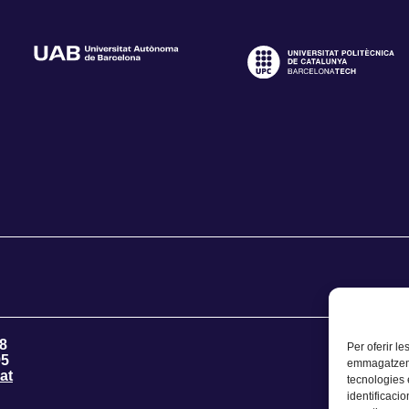
8
Per oferir le
95
emmagatzemar
at
tecnologies
identificacio