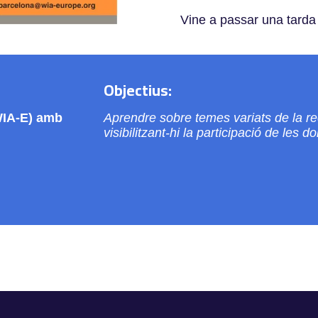
Vine a passar una tarda 
Objectius:
WIA-E) amb
Aprendre sobre temes variats de la rec
visibilitzant-hi la participació de les d