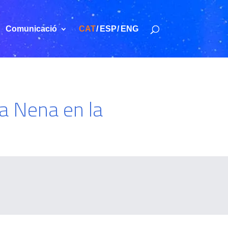
Comunicació
CAT
ESP
ENG
la Nena en la