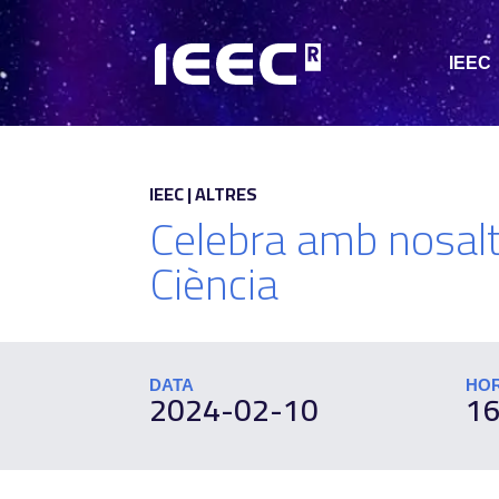
IEEC
IEEC | ALTRES
Celebra amb nosaltr
Ciència
DATA
HO
2024-02-10
16