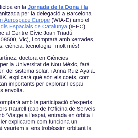
ticipa en la
Jornada de la Dona i la
nitzada per la delegació a Barcelona
n Aerospace Europe
(WIA-E) amb el
tudis Espacials de Catalunya
(IEEC).
oc al Centre Cívic Joan Triadú
08500, Vic), i comptarà amb xerrades,
ts, ciència, tecnologia i molt més!
artínez, doctora en Ciències
 per la Universitat de Nou Mèxic, farà
en del sistema solar, i Anna Ruiz Ayala,
K, explicarà què són els coets, com
an importants per explorar l’espai i
s envolta.
omptarà amb la participació d’experts
rs Raurell (cap de l’Oficina de Serveis
b ‘Viatge a l’espai, entrada en òrbita i
ller explicarem com funciona un
è veuríem si ens trobéssim orbitant la