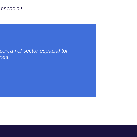
espacial!
erca i el sector espacial tot
ones.