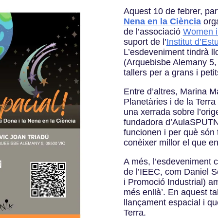
Aquest 10 de febrer, par
Nena en la Ciència
orga
de l’associació
Women i
suport de l’
Institut d’Es
L’esdeveniment tindrà ll
(Arquebisbe Alemany 5, 
tallers per a grans i peti
Entre d’altres, Marina M
Planetàries i de la Terra
una xerrada sobre l’orig
fundadora d’AulaSPUTNI
funcionen i per què són t
conèixer millor el que en
A més, l’esdeveniment c
de l’IEEC, com Daniel So
i Promoció Industrial) am
més enllà’. En aquest ta
llançament espacial i qu
Terra.