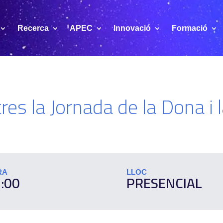
Recerca
APEC
Innovació
Formació
es la Jornada de la Dona i 
RA
LLOC
:00
PRESENCIAL