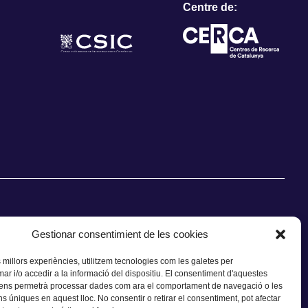
Centre de:
Gestionar consentimient de les cookies
s millors experiències, utilitzem tecnologies com les galetes per
CONTACTE
 i/o accedir a la informació del dispositiu. El consentiment d'aquestes
 ens permetrà processar dades com ara el comportament de navegació o les
ns úniques en aquest lloc. No consentir o retirar el consentiment, pot afectar