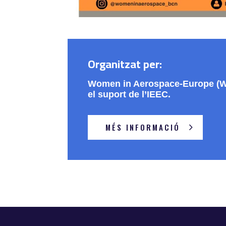
Organitzat per:
Women in Aerospace-Europe (
el suport de l’IEEC.
MÉS INFORMACIÓ