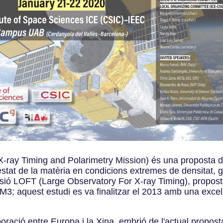
X-ray Timing and Polarimetry Mission) és una proposta de
estat de la matèria en condicions extremes de densitat,
sió LOFT (Large Observatory For X-ray Timing), proposta
a M3; aquest estudi es va finalitzar el 2013 amb una exce
·laboració entre Europa i la Xina, embrió de l'actual prop