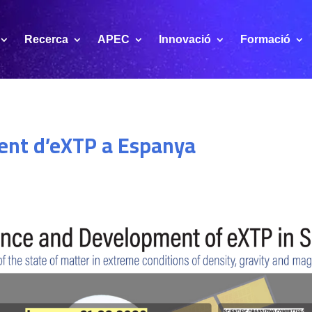
Recerca
APEC
Innovació
Formació
ent d’eXTP a Espanya