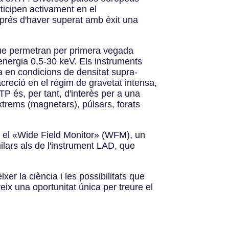
ticipen activament en el
rés d'haver superat amb èxit una
que permetran per primera vegada
energia 0,5-30 keV. Els instruments
ia en condicions de densitat supra-
acreció en el règim de gravetat intensa,
P és, per tant, d'interès per a una
xtrems (magnetars), púlsars, forats
: el «Wide Field Monitor» (WFM), un
lars als de l'instrument LAD, que
er la ciència i les possibilitats que
x una oportunitat única per treure el