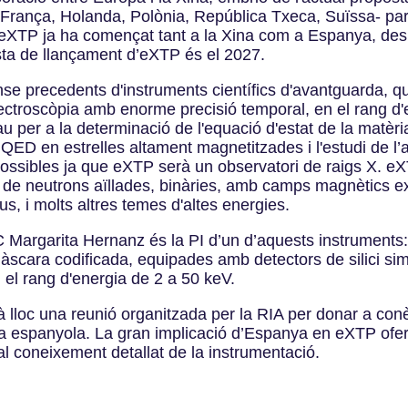
França, Holanda, Polònia, República Txeca, Suïssa- par
XTP ja ha començat tant a la Xina com a Espanya, desp
ista de llançament d’eXTP és el 2027.
se precedents d'instruments científics d'avantguarda, 
pectroscòpia amb enorme precisió temporal, en el rang d'
au per a la determinació de l'equació d'estat de la matèr
 QED en estrelles altament magnetitzades i l'estudi de l’
ssibles ja que eXTP serà un observatori de raigs X. eXT
s de neutrons aïllades, binàries, amb camps magnètics e
s, i molts altres temes d'altes energies.
C Margarita Hernanz és la PI d’un d’aquests instruments
scara codificada, equipades amb detectors de silici simi
 el rang d'energia de 2 a 50 keV.
lloc una reunió organitzada per la RIA per donar a conèix
a espanyola. La gran implicació d’Espanya en eXTP oferei
al coneixement detallat de la instrumentació.