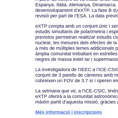
Espanya, Itàlia, Alemanya, Dinamarca, 
desenvolupament d’eXTP. La fase B d¡e
revisió per part de l’ESA. La data prev
eXTP compta amb un conjunt únic i sen
estudis simultanis de polarimetria i es
previstos permetran realitzar estudis cl
nuclear, les mesures dels efectes de la
a més de múltiples temes addicionals po
àmplia comunitat treballant en estrelle
negres de massa estel·lar i supermassiu
La investigadora de l’IEEC a l’ICE-CSI
conjunt de 3 parells de càmeres amb mà
cobreixen un FOV de 3.7 sr i operen en
La setmana que ve, a l’ICE-CSIC, tindrà 
eXTP oferirà a la comunitat astronòmic
màxim partit d’aquesta missió, gràcies 
Més informació i inscripcions