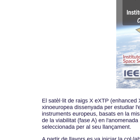
El satèl·lit de raigs X eXTP (enhanced 
xinoeuropea dissenyada per estudiar l'
instruments europeus, basats en la mis
de la viabilitat (fase A) en l'anomenad
seleccionada per al seu llançament.
A partir de llavors es va iniciar la col