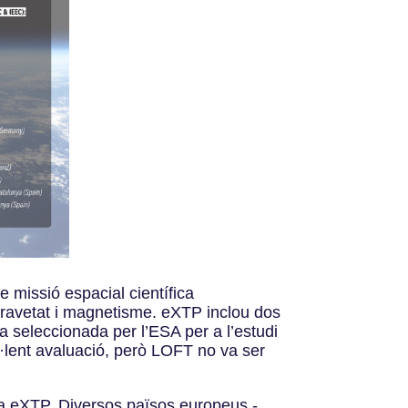
 missió espacial científica
 gravetat i magnetisme. eXTP inclou dos
 seleccionada per l’ESA per a l’estudi
l·lent avaluació, però LOFT no va ser
osta eXTP. Diversos països europeus -