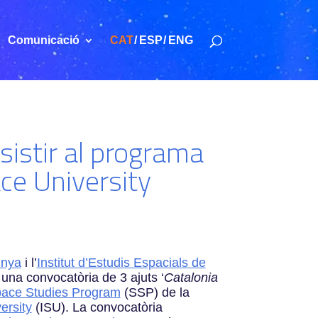
Comunicació
CAT
ESP
ENG
sistir al programa
ce University
unya
i l’
Institut d’Estudis Espacials de
una convocatòria de 3 ajuts ‘
Catalonia
ace Studies Program
(SSP)
de la
ersity
(ISU). La convocatòria