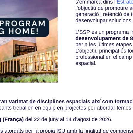
s’emmarca dins l’
Estrat
l’objectiu de promoure ac
generació i retenció de t
desenvolupar solucions e
L’SSP és un programa i
desenvolupament de 8 
per a les últimes etapes
L’objectiu principal és f
professional en el camp 
espacial.
an varietat de disciplines espacials així com formac
ipants treballen en equip en projectes per abordar temes ac
g (França)
del 22 de juny al 14 d’agost de 2026.
 atorgats per la pròpia ISU amb la finalitat de compensa