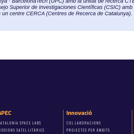
lunya · BarcelonaTech (UPC) amb la unitat de recerca C
nsejo Superior de Investigaciones Científicas (CSIC) amb l
és un centre CERCA (Centres de Recerca de Catalunya).
APEC
Innovació
ATALONIA SPACE LABS
COL·LABORACIONS
ISSIONS SATEL·LITÀRIES
PROJECTES PER ÀMBITS