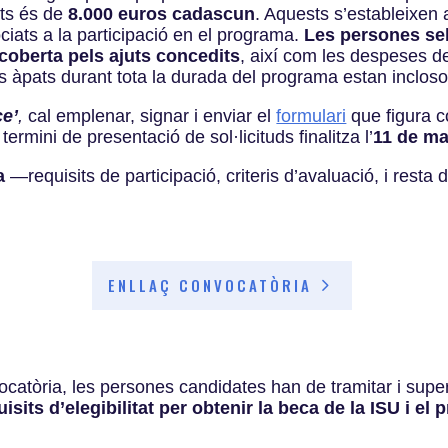
uts és de
8.000 euros cadascun
.
Aquests s’estableixen a 
iats a la participació en el programa.
Les persones se
 coberta pels ajuts concedits
, així com les despeses de
ls àpats durant tota la durada del programa estan incloso
ce’
,
cal emplenar, signar i enviar el
formulari
que figura c
 termini de presentació de sol·licituds finalitza l’
11 de ma
a
—
requisits de participació, criteris d’avaluació, i resta 
ENLLAÇ CONVOCATÒRIA
ocatòria, les persones candidates han de tramitar i supe
isits d’elegibilitat per obtenir la beca de la ISU i e