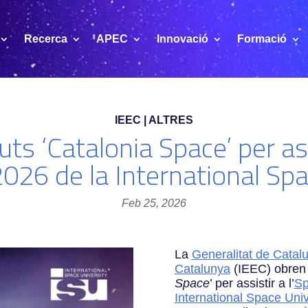
Recerca
APEC
Innovació
Formació
IEEC | ALTRES
uts ‘Catalonia Space’ per as
2026 de la International Spa
Feb 25, 2026
La
Generalitat de Catal
Catalunya
(IEEC) obren 
Space
’ per assistir a l’
Sp
International Space Univ