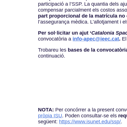
participació a l’SSP. La quantia dels aj
compensar parcialment els costos assoc
part proporcional de la matrícula no
l’assegurança mèdica. L’allotjament i e
Per sol·licitar un ajut ‘
Catalonia Spa
convocatòria a
info-apec@ieec.cat
.
El
Trobareu les
bases de la convocatòri
continuació.
NOTA:
Per concórrer a la present conv
pròpia ISU
. Poden consultar-se els
requ
següent:
https://www.isunet.edu/ssp/
.