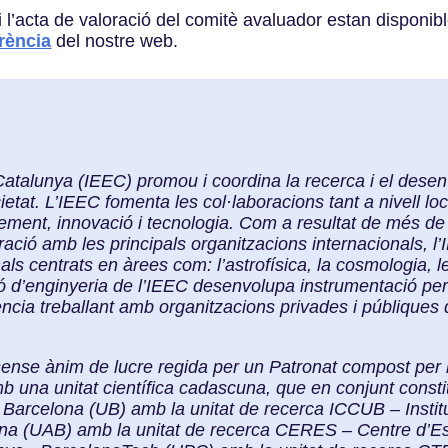
i l’acta de valoració del comitè avaluador estan disponib
rència
del nostre web.
e Catalunya (IEEC) promou i coordina la recerca i el des
etat. L’IEEC fomenta les col·laboracions tant a nivell loc
ement, innovació i tecnologia. Com a resultat de més de
ració amb les principals organitzacions internacionals, l’
als centrats en àrees com: l’astrofísica, la cosmologia, l
sió d’enginyeria de l’IEEC desenvolupa instrumentació per 
ència treballant amb organitzacions privades i públiques
ense ànim de lucre regida per un Patronat compost per l
b una unitat científica cadascuna, que en conjunt constitu
de Barcelona (UB) amb la unitat de recerca ICCUB – Insti
na (UAB) amb la unitat de recerca CERES – Centre d’Est