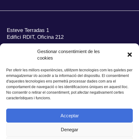
Esteve Terradas 1
Edifici RDIT, Oficina 212
Parc Mediterrani de la Tecnologia (PMT)
Campus
Gestionar consentimient de les
del Baix Llobregat – UPC
cookies
08860 Castelldefels (Barcelona)
Per oferir les millors experiències, utilitzem tecnologies com les galetes per
Tel.:
+34 93 280 2088
emmagatzemar i/o accedir a la informació del dispositiu. El consentiment
Fax:
+34 93 280 6395
d'aquestes tecnologies ens permetrà processar dades com ara el
E-mail:
ieec@ieec.cat
comportament de navegació o les identificacions úniques en aquest lloc.
No consentir o retirar el consentiment, pot afectar negativament certes
característiques i funcions.
CONTACTE
Acceptar
Denegar