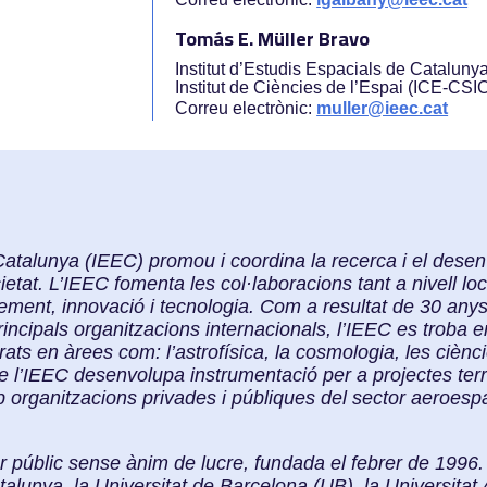
Tomás E. Müller Bravo
Institut d’Estudis Espacials de Cataluny
Institut de Ciències de l’Espai (ICE-CSI
Correu electrònic:
muller@ieec.cat
e Catalunya (IEEC) promou i coordina la recerca i el des
etat. L’IEEC fomenta les col·laboracions tant a nivell loc
ment, innovació i tecnologia. Com a resultat de 30 anys 
incipals organitzacions internacionals, l’IEEC es troba en
rats en àrees com: l’astrofísica, la cosmologia, les ciènc
de l’IEEC desenvolupa instrumentació per a projectes terre
 organitzacions privades i públiques del sector aeroespa
r públic sense ànim de lucre, fundada el febrer de 1996. 
talunya, la Universitat de Barcelona (UB), la Universit