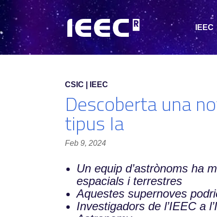
IEEC
CSIC | IEEC
Descoberta una nov
tipus Ia
Feb 9, 2024
Un equip d’astrònoms ha mo
espacials i terrestres
Aquestes supernoves podrien
Investigadors de l’IEEC a l’