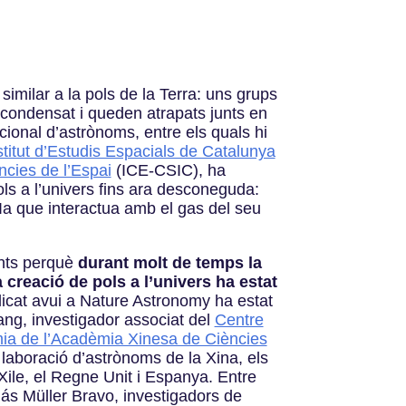
similar a la pols de la Terra: uns grups
condensat i queden atrapats junts en
cional d’astrònoms, entre els quals hi
stitut d’Estudis Espacials de Catalunya
ències de l’Espai
(ICE-CSIC), ha
ls a l’univers fins ara desconeguda:
Ia que interactua amb el gas del seu
ants perquè
durant molt de temps la
 creació de pols a l’univers ha estat
blicat avui a Nature Astronomy ha estat
Wang, investigador associat del
Centre
ia de l’Acadèmia Xinesa de Ciències
aboració d’astrònoms de la Xina, els
Xile, el Regne Unit i Espanya. Entre
más Müller Bravo, investigadors de