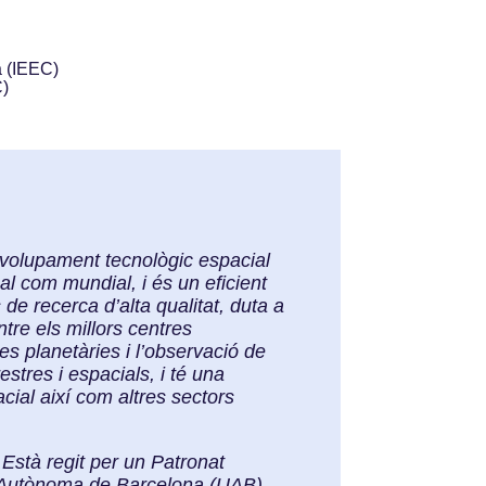
a (IEEC)
C)
envolupament tecnològic espacial
al com mundial, i és un eficient
de recerca d’alta qualitat, duta a
tre els millors centres
ies planetàries i l’observació de
stres i espacials, i té una
cial així com altres sectors
Està regit per un Patronat
at Autònoma de Barcelona (UAB),