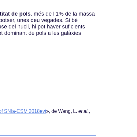
itat de pols
, més de l’1% de la massa
 potser, unes deu vegades. Si bé
e del nucli, hi pot haver suficients
ot dominant de pols a les galàxies
 of SNIa-CSM 2018evt
»
, de Wang, L.
et al.
,