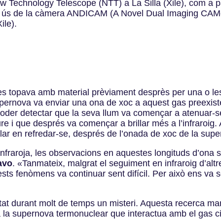
ew Technology Telescope (NTT) a La Silla (Xile), com a 
t ús de la càmera ANDICAM (A Novel Dual Imaging CAMer
ile).
es topava amb material prèviament desprès per una o les 
pernova va enviar una ona de xoc a aquest gas preexiste
oder detectar que la seva llum va començar a atenuar-se
re i que després va començar a brillar més a l’infraroig
·lar en refredar-se, després de l’onada de xoc de la supe
infraroja, les observacions en aquestes longituds d’ona 
avo
.
«
Tanmateix, malgrat el seguiment en infraroig d’alt
ests fenòmens va continuar sent difícil. Per això ens va
tat durant molt de temps un misteri. Aquesta recerca ma
s a la supernova termonuclear que interactua amb el gas c