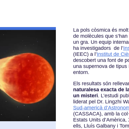
La pols còsmica és molt 
de molècules que s’han 
un gra. Un equip interna
ha investigadors de l’
In
(IEEC) a l’
Institut de Ci
descobert una font de po
una supernova de tipus 
entorn.
Els resultats són rellev
naturalesa exacta de la
un misteri
. L’estudi pu
liderat pel Dr. Lingzhi 
Sud-americà d’Astronom
(CASSACA), amb la col·l
Estats Units d’Amèrica, 
ells, Lluís Galbany i To