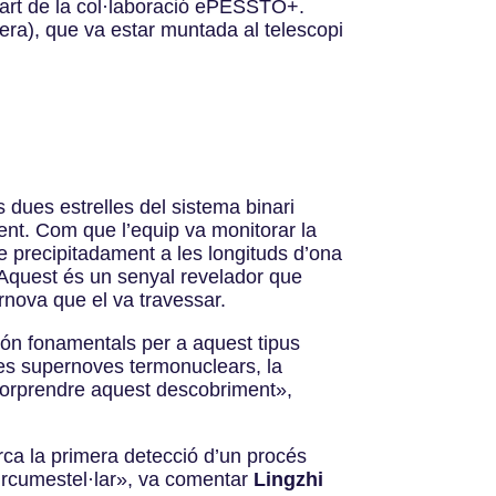
part de la col·laboració ePESSTO+.
a), que va estar muntada al telescopi
dues estrelles del sistema binari
nt. Com que l’equip va monitorar la
 precipitadament a les longituds d’ona
. Aquest és un senyal revelador que
rnova que el va travessar.
són fonamentals per a aquest tipus
res supernoves termonuclears, la
 sorprendre aquest descobriment
»
,
rca la primera detecció d’un procés
ircumestel·lar
»
, va comentar
Lingzhi