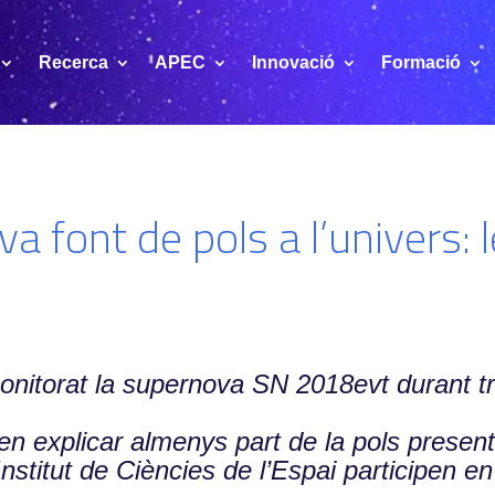
Recerca
APEC
Innovació
Formació
a font de pols a l’univers:
nitorat la supernova SN 2018evt durant t
 explicar almenys part de la pols present e
Institut de Ciències de l’Espai participen en