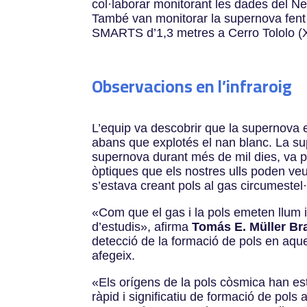
col·laborar monitorant les dades del N
També van monitorar la supernova fen
SMARTS d’1,3 metres a Cerro Tololo (X
Observacions en l’infraroig
L’equip va descobrir que la supernova 
abans que explotés el nan blanc. La su
supernova durant més de mil dies, va p
òptiques que els nostres ulls poden veu
s’estava creant pols al gas circumestel
«
Com que el gas i la pols emeten llum 
d’estudis
»
, afirma
Tomás E. Müller Br
detecció de la formació de pols en aqu
afegeix.
«
Els orígens de la pols còsmica han es
ràpid i significatiu de formació de pol