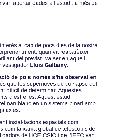
 van aportar dades a l’estudi, a més de
nterès al cap de pocs dies de la nostra
orprenentment, quan va reaparèixer
lant del previst. Va ser en aquell
’investigador
Lluís Galbany
.
mació de pols només s’ha observat en
tès que les supernoves de col·lapse del
nt difícil de determinar. Aquestes
ts d’estrelles. Aquest estudi
tel nan blanc en un sistema binari amb
galàxies.
ant instal·lacions espacials com
s com la xarxa global de telescopis de
estigadors de l’ICE-CSIC i de l’IEEC van