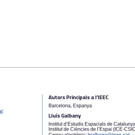
Autors Principals a l’IEEC
Barcelona, Espanya
at
Lluís Galbany
Institut d’Estudis Espacials de Cataluny
Institut de Ciències de l’Espai (ICE-CSI
Correu electrònic:
lgalbany@ieec.cat