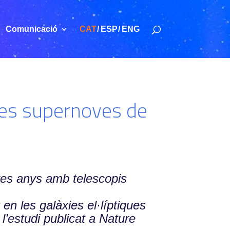
Comunicació
CAT
ESP
ENG
 les supernoves de
res anys amb telescopis
n les galàxies el·líptiques
 l’estudi publicat a Nature