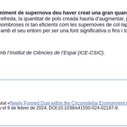
niment de supernova deu haver creat una gran quant
refreda, la quantitat de pols creada hauria d’augmentar,
ombroses ni tan eficients com les supernoves de col·laps
b el seu entorn per ser una font significativa o fins i t
b l’Institut de Ciències de l’Espai (ICE-CSIC).
ulat
«
Newly Formed Dust within the Circumstellar Environment
y
el 9 de febrer de 2024. DOI:10.1038/s41550-024-02197-9
.