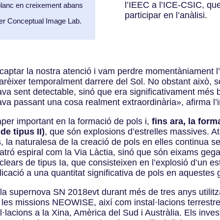
l’IEEC a l’ICE-CSIC, que
blanc en creixement abans
participar en l’anàlisi.
er Conceptual Image Lab.
captar la nostra atenció i vam perdre momentàniament l’i
èixer temporalment darrere del Sol. No obstant això, s
sent detectable, sinó que era significativament més bril
a passant una cosa realment extraordinària
»
, afirma l
er important en la formació de pols i,
fins ara, la for
de tipus II)
, que són explosions d’estrelles massives. A
s, la naturalesa de la creació de pols en elles continua se
tró espiral com la Via Làctia, sinó que són eixams gegan
ears de tipus Ia, que consisteixen en l’explosió d’un es
icació a una quantitat significativa de pols en aquestes 
la supernova SN 2018evt durant més de tres anys utilitz
 les missions NEOWISE, així com instal·lacions terrestre
l·lacions a la Xina, Amèrica del Sud i Austràlia. Els inv