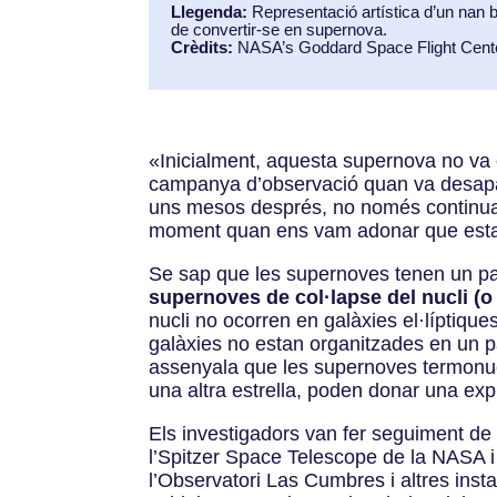
Llegenda:
Representació artística d’un nan 
de convertir-se en supernova.
Crèdits:
NASA’s Goddard Space Flight Cent
«
Inicialment, aquesta supernova no va 
campanya d’observació quan va desapar
uns mesos després, no només continuava 
moment quan ens vam adonar que estav
Se sap que les supernoves tenen un pap
supernoves de col·lapse del nucli (o 
nucli no ocorren en galàxies el·líptique
galàxies no estan organitzades en un pa
assenyala que les supernoves termonucl
una altra estrella, poden donar una expl
Els investigadors van fer seguiment de 
l’Spitzer Space Telescope de la NASA i
l’Observatori Las Cumbres i altres insta