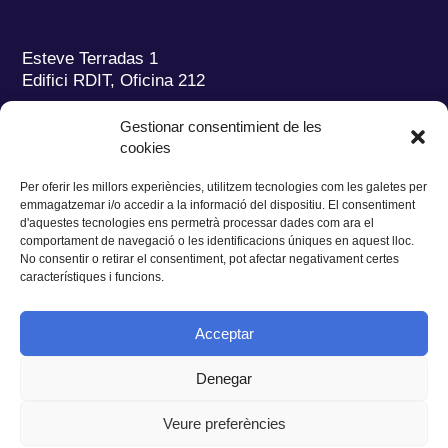
Esteve Terradas 1
Edifici RDIT, Oficina 212
Parc Mediterrani de la Tecnologia (PMT)
Campus
Gestionar consentimient de les
del Baix Llobregat – UPC
cookies
08860 Castelldefels (Barcelona)
Per oferir les millors experiències, utilitzem tecnologies com les galetes per
Tel.:
+34 93 280 2088
emmagatzemar i/o accedir a la informació del dispositiu. El consentiment
Fax:
+34 93 280 6395
d'aquestes tecnologies ens permetrà processar dades com ara el
E-mail:
ieec@ieec.cat
comportament de navegació o les identificacions úniques en aquest lloc.
No consentir o retirar el consentiment, pot afectar negativament certes
característiques i funcions.
CONTACTE
Acceptar
Denegar
Privacitat
|
Avís legal
|
Cookies
Veure preferències
Disseny web
Ruiz Stinga Studio
| Desenvolupament tècnic