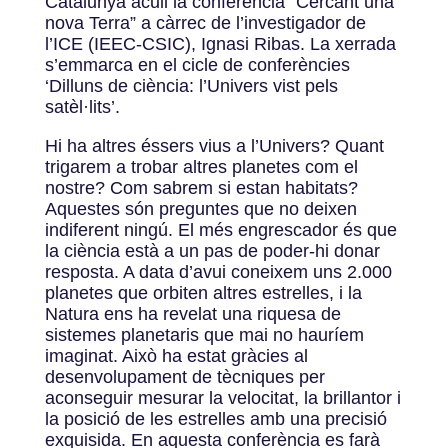
Catalunya acull la conferència “Cercant una
nova Terra” a càrrec de l’investigador de
l’ICE (IEEC-CSIC), Ignasi Ribas. La xerrada
s’emmarca en el cicle de conferències
‘Dilluns de ciència: l’Univers vist pels
satèl·lits’.
Hi ha altres éssers vius a l’Univers? Quant
trigarem a trobar altres planetes com el
nostre? Com sabrem si estan habitats?
Aquestes són preguntes que no deixen
indiferent ningú. El més engrescador és que
la ciència està a un pas de poder-hi donar
resposta. A data d’avui coneixem uns 2.000
planetes que orbiten altres estrelles, i la
Natura ens ha revelat una riquesa de
sistemes planetaris que mai no hauríem
imaginat. Això ha estat gràcies al
desenvolupament de tècniques per
aconseguir mesurar la velocitat, la brillantor i
la posició de les estrelles amb una precisió
exquisida. En aquesta conferència es farà