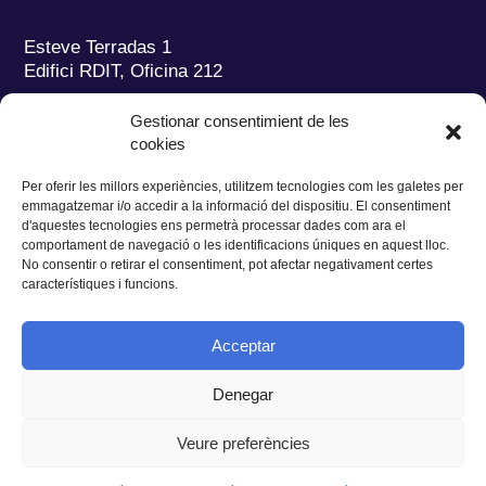
Esteve Terradas 1
Edifici RDIT, Oficina 212
Parc Mediterrani de la Tecnologia (PMT)
Campus
Gestionar consentimient de les
del Baix Llobregat – UPC
cookies
08860 Castelldefels (Barcelona)
Per oferir les millors experiències, utilitzem tecnologies com les galetes per
Tel.:
+34 93 280 2088
emmagatzemar i/o accedir a la informació del dispositiu. El consentiment
Fax:
+34 93 280 6395
d'aquestes tecnologies ens permetrà processar dades com ara el
E-mail:
ieec@ieec.cat
comportament de navegació o les identificacions úniques en aquest lloc.
No consentir o retirar el consentiment, pot afectar negativament certes
característiques i funcions.
CONTACTE
Acceptar
Denegar
Privacitat
|
Avís legal
|
Cookies
Veure preferències
Disseny web
Ruiz Stinga Studio
| Desenvolupament tècnic
Ixole