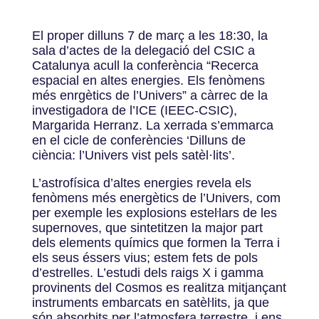
El proper dilluns 7 de març a les 18:30, la
sala d’actes de la delegació del CSIC a
Catalunya acull la conferència “Recerca
espacial en altes energies. Els fenòmens
més enrgètics de l’Univers” a càrrec de la
investigadora de l’ICE (IEEC-CSIC),
Margarida Herranz. La xerrada s’emmarca
en el cicle de conferències ‘Dilluns de
ciència: l’Univers vist pels satèl·lits’.
L’astrofísica d’altes energies revela els
fenòmens més energètics de l’Univers, com
per exemple les explosions esteŀlars de les
supernoves, que sintetitzen la major part
dels elements químics que formen la Terra i
els seus éssers vius; estem fets de pols
d’estrelles. L’estudi dels raigs X i gamma
provinents del Cosmos es realitza mitjançant
instruments embarcats en satèŀlits, ja que
són absorbits per l’atmosfera terrestre, i ens