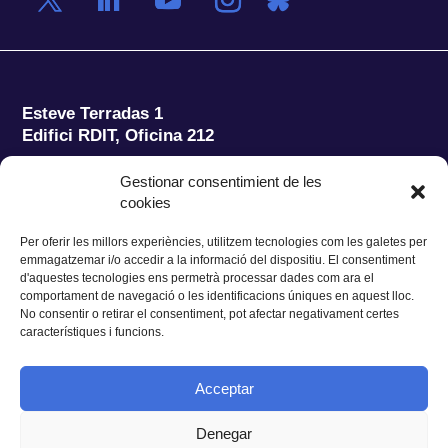
Esteve Terradas 1
Edifici RDIT, Oficina 212
Parc Mediterrani de la Tecnologia (PMT)
Campus
Gestionar consentimient de les
del Baix Llobregat – UPC
cookies
08860 Castelldefels (Barcelona)
Per oferir les millors experiències, utilitzem tecnologies com les galetes per
Tel.:
+34 93 280 2088
emmagatzemar i/o accedir a la informació del dispositiu. El consentiment
Fax:
+34 93 280 6395
d'aquestes tecnologies ens permetrà processar dades com ara el
E-mail:
ieec@ieec.cat
comportament de navegació o les identificacions úniques en aquest lloc.
No consentir o retirar el consentiment, pot afectar negativament certes
característiques i funcions.
CONTACTE
Acceptar
Denegar