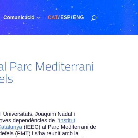
Comunicació
CAT
ESP
ENG
 al Parc Mediterrani
els
i Universitats, Joaquim Nadal i
 noves dependències de l’
Institut
Catalunya
(IEEC) al Parc Mediterrani de
defels (PMT) i s’ha reunit amb la