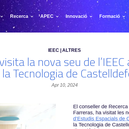
Recerca
APEC
Innovació
Formació
IEEC | ALTRES
visita la nova seu de l’IEEC
 la Tecnologia de Castelldef
Apr 10, 2024
El conseller de Recerca 
Farreras, ha visitat les
d’Estudis Espacials de 
la Tecnologia de Castell