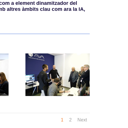
t com a element dinamitzador del
b altres àmbits clau com ara la IA,
1
2
Next