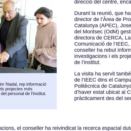
direcció del centre, enc
Durant la reunió, que h
director de l’Àrea de Pr
Catalunya (APEC), Josep
del Montsec (OdM) gestio
directora de CERCA, Laia
Comunicació de l’IEEC, A
conseller ha rebut infor
investigacions i els pro
de l’institut.
La visita ha servit tamb
de l’IEEC dins el Campus
uim Nadal, rep informació
Politècnica de Cataluny
 els projectes més
d’haver estat ubicat al
del personal de l’institut.
pràcticament des del se
acions, el conseller ha reivindicat la recerca espacial duta