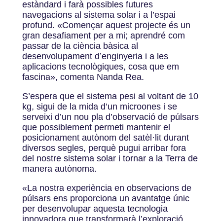
estàndard i farà possibles futures
navegacions al sistema solar i a l’espai
profund.
«
Començar aquest projecte és un
gran desafiament per a mi; aprendré com
passar de la ciència bàsica al
desenvolupament d’enginyeria i a les
aplicacions tecnològiques, cosa que em
fascina
»
, comenta Nanda Rea.
S’espera que el sistema pesi al voltant de 10
kg, sigui de la mida d’un microones i se
serveixi d’un nou pla d’observació de púlsars
que possiblement permeti mantenir el
posicionament autònom del satèl·lit durant
diversos segles, perquè pugui arribar fora
del nostre sistema solar i tornar a la Terra de
manera autònoma.
«
La nostra experiència en observacions de
púlsars ens proporciona un avantatge únic
per desenvolupar aquesta tecnologia
innovadora que transformarà l’exploració