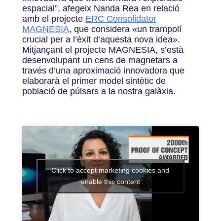
espacial”, afegeix Nanda Rea en relació
amb el projecte
ERC Consolidator
MAGNESIA
, que considera
«
un trampolí
crucial per a l’èxit d’aquesta nova idea
»
.
Mitjançant el projecte MAGNESIA, s’està
desenvolupant un cens de magnetars a
través d’una aproximació innovadora que
elaborarà el primer model sintètic de
població de púlsars a la nostra galàxia.
Click to accept marketing cookies and
enable this content