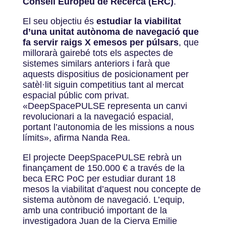
Consell Europeu de Recerca (ERC)
.
El seu objectiu és
estudiar la viabilitat
d’una unitat autònoma de navegació que
fa servir raigs X emesos per púlsars
, que
millorarà gairebé tots els aspectes de
sistemes similars anteriors i farà que
aquests dispositius de posicionament per
satèl·lit siguin competitius tant al mercat
espacial públic com privat.
«
DeepSpacePULSE representa un canvi
revolucionari a la navegació espacial,
portant l’autonomia de les missions a nous
límits
»
, afirma Nanda Rea.
El projecte DeepSpacePULSE rebrà un
finançament de 150.000 € a través de la
beca ERC PoC per estudiar durant 18
mesos la viabilitat d’aquest nou concepte de
sistema autònom de navegació. L’equip,
amb una contribució important de la
investigadora Juan de la Cierva Emilie