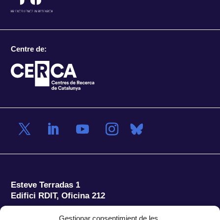
Centre de:
Esteve Terradas 1
Edifici RDIT, Oficina 212
Parc Mediterrani de la Tecnologia (PMT)
Campus
Gestionar consentimient de les